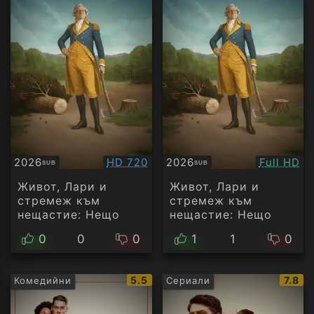
Качество:
Качество
2026
HD 720
2026
Full HD
SUB
SUB
Субтитри
Субтитри
Живот, Лари и
Живот, Лари и
стремеж към
стремеж към
нещастие: Нещо
нещастие: Нещо
като история на
като история на
0
0
0
1
1
0
Америка - Сезон 1
Америка - Сезон 1
Епизод 2
Епизод 1
IMDb
IMDb
5.5
7.8
Комедийни
Сериали
рейтинг:
рейти