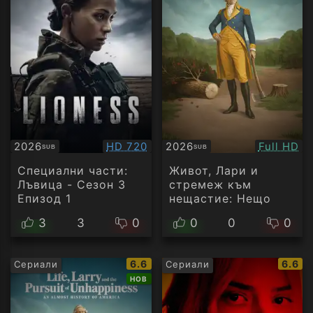
Качество:
Качество
2026
HD 720
2026
Full HD
SUB
SUB
Субтитри
Субтитри
филм
филм
Специални части:
Живот, Лари и
Лъвица - Сезон 3
стремеж към
Епизод 1
нещастие: Нещо
като история на
3
3
0
0
0
0
Америка - Сезон 1
Епизод 6
IMDb
IMDb
6.6
6.6
Сериали
Сериали
рейтинг:
рейти
НОВ