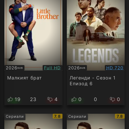
Качество:
Качество
2026
Full HD
2026
HD 720
SUB
SUB
Субтитри
Субтитри
Малкият брат
Легенди - Сезон 1
Епизод 6
19
23
4
0
0
0
IMDb
IMDb
7.8
7.8
Сериали
Сериали
рейтинг:
рейти