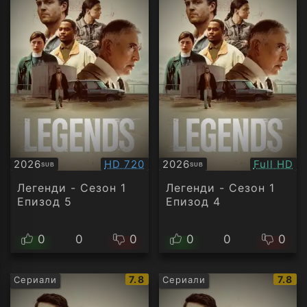
Качество:
Качество
2026
HD 720
2026
Full HD
SUB
SUB
Субтитри
Субтитри
Легенди - Сезон 1
Легенди - Сезон 1
Епизод 5
Епизод 4
0
0
0
0
0
0
IMDb
IMDb
7.8
7.8
Сериали
Сериали
рейтинг:
рейти