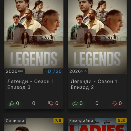
Качество:
2026
HD 720
2026
SUB
SUB
Субтитри
Субтитри
Каче
Легенди - Сезон 1
Легенди - Сезон 1
Епизод 3
Епизод 2
0
0
0
0
0
0
IMDb
IMDb
7.8
5.8
Сериали
Комедийни
рейтинг:
рейти