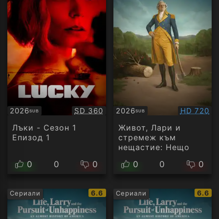
Качество:
Качество
2026
SD 360
2026
HD 720
SUB
SUB
Субтитри
Субтитри
Лъки - Сезон 1
Живот, Лари и
Епизод 1
стремеж към
нещастие: Нещо
като история на
0
0
0
0
0
0
Америка - Сезон 1
Епизод 3
IMDb
IMDb
6.6
6.6
Сериали
Сериали
рейтинг:
рейти