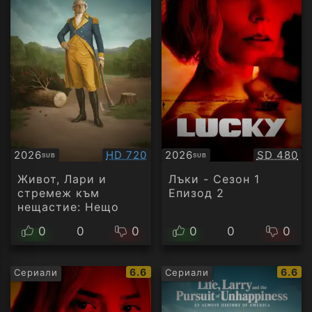
Качество:
Качество
2026
HD 720
2026
SD 480
SUB
SUB
Субтитри
Субтитри
Живот, Лари и
Лъки - Сезон 1
стремеж към
Епизод 2
нещастие: Нещо
като история на
0
0
0
0
0
0
Америка - Сезон 1
Епизод 4
IMDb
IMDb
6.6
6.6
Сериали
Сериали
рейтинг:
рейти