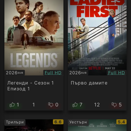
Качество:
Качество
2026
Full HD
2026
Full HD
SUB
SUB
Субтитри
Субтитри
Легенди - Сезон 1
Първо дамите
Епизод 1
1
1
0
7
12
5
IMDb
IMDb
6.6
5.4
Трилъри
Уестърн
рейтинг:
рейти