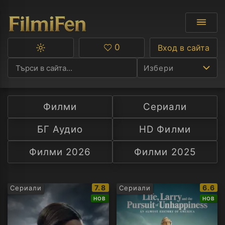
0
Вход в сайта
Превключване
Любими
между
Избери
тъмна
и
светла
тема
Филми
Сериали
Ф
БГ Аудио
HD Филми
С
Филми 2026
Филми 2025
А
Р
IMDb
IMDb
7.8
6.6
Сериали
Сериали
рейтинг:
рейти
НОВ
НОВ
C