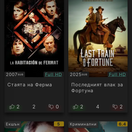
Качество:
Качество
2007
Full HD
2025
Full HD
SUB
SUB
Субтитри
Субтитри
Стаята на Ферма
Последният влак за
Фортуна
2
2
0
2
4
2
IMDb
IMDb
5
6.4
Екшън
Криминални
рейтинг:
рейти