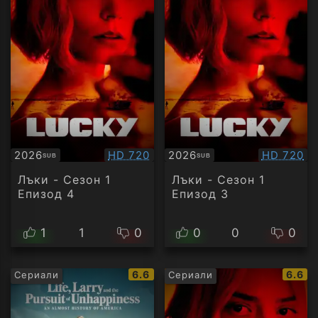
Качество:
Качество
2026
HD 720
2026
HD 720
SUB
SUB
Субтитри
Субтитри
Лъки - Сезон 1
Лъки - Сезон 1
Епизод 4
Епизод 3
1
1
0
0
0
0
IMDb
IMDb
6.6
6.6
Сериали
Сериали
рейтинг:
рейти