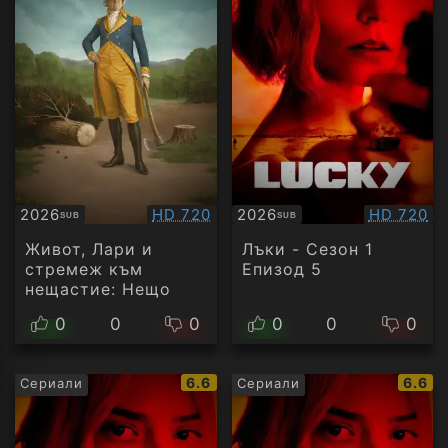
Качество:
Качество
2026
HD 720
2026
HD 720
SUB
SUB
Субтитри
Субтитри
филм
Живот, Лари и
Лъки - Сезон 1
стремеж към
Епизод 5
нещастие: Нещо
като история на
0
0
0
0
0
0
Америка - Сезон 1
Епизод 5
IMDb
IMDb
6.6
6.6
Сериали
Сериали
рейтинг:
рейти