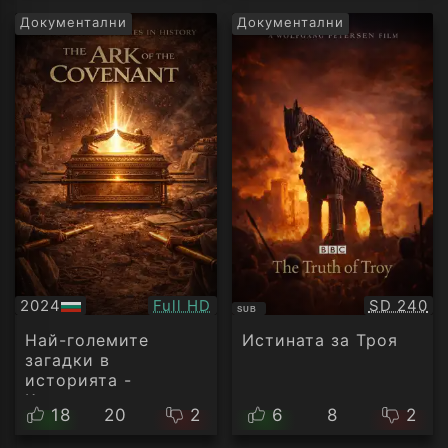
Документални
Документални
Качество:
Качество
2024
Full HD
SD 240
БГ
SUB
Субтитри
аудио
Най-големите
Истината за Троя
загадки в
историята -
Ковчегът на завета
18
20
2
6
8
2