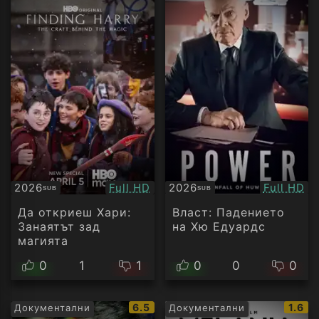
Качество:
Качество
2026
Full HD
2026
Full HD
SUB
SUB
Субтитри
Субтитри
Да откриеш Хари:
Власт: Падението
Занаятът зад
на Хю Едуардс
магията
0
1
1
0
0
0
IMDb
IMDb
6.5
1.6
Документални
Документални
рейтинг:
рейти