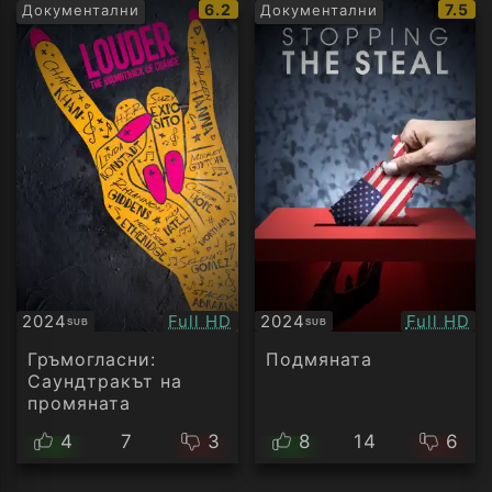
IMDb
IMDb
6.2
7.5
Документални
Документални
рейтинг:
рейти
Качество:
Качество
2024
Full HD
2024
Full HD
SUB
SUB
Субтитри
Субтитри
Гръмогласни:
Подмяната
Саундтракът на
промяната
4
7
3
8
14
6