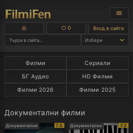
0
Вход в сайта
Превключване
Любими
между
Избери
тъмна
и
светла
тема
Филми
Сериали
Ф
БГ Аудио
HD Филми
С
Филми 2026
Филми 2025
А
Р
Документални филми
C
IMDb
IMDb
7.5
7.2
Документални
Документални
рейтинг:
рейти