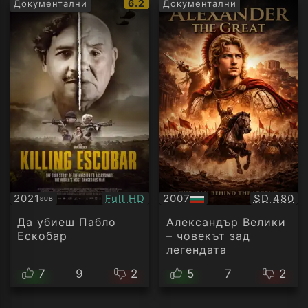
IMDb
6.2
Документални
Документални
рейтинг:
Качество:
Качество
2021
Full HD
2007
SD 480
SUB
Субтитри
БГ
аудио
Да убиеш Пабло
Александър Велики
Ескобар
– човекът зад
легендата
7
9
2
5
7
2