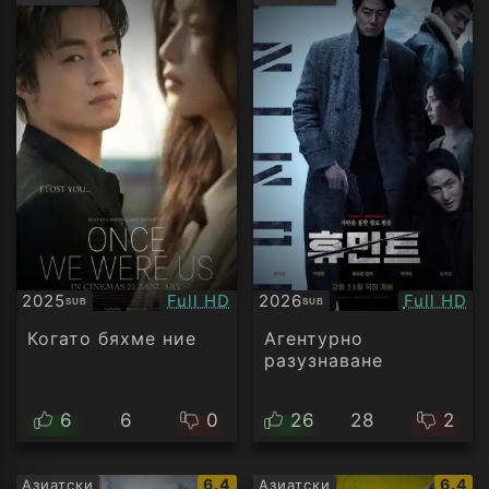
рейтинг:
рейти
Качество:
Качество
2025
Full HD
2026
Full HD
SUB
SUB
Субтитри
Субтитри
Когато бяхме ние
Агентурно
разузнаване
6
6
0
26
28
2
IMDb
IMDb
6.4
6.4
Азиатски
Азиатски