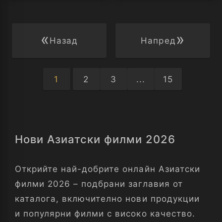
«
»
Назад
Напред
1
2
3
...
15
Нови Азиатски филми
2026
Открийте най-добрите онлайн Азиатски
филми
2026
– подбрани заглавия от
каталога, включително нови продукции
и популярни филми с високо качество.