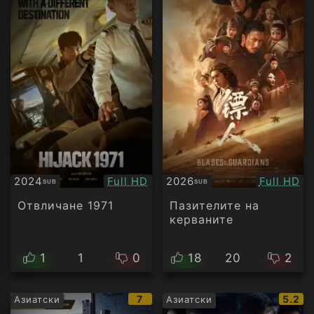
Качество:
Качество
2024
Full HD
2026
Full HD
SUB
SUB
Субтитри
Субтитри
Отвличане 1971
Пазителите на
керваните
1
1
0
18
20
2
IMDb
IMDb
7
5.2
Азиатски
Азиатски
рейтинг:
рейти