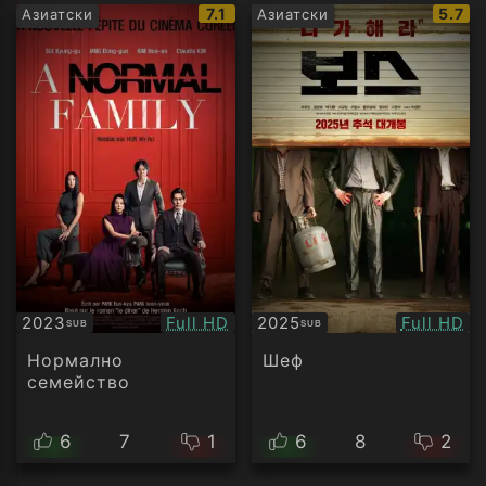
IMDb
IMDb
7.1
5.7
Азиатски
Азиатски
рейтинг:
рейти
Качество:
Качество
2023
Full HD
2025
Full HD
SUB
SUB
Субтитри
Субтитри
Нормално
Шеф
семейство
6
7
1
6
8
2