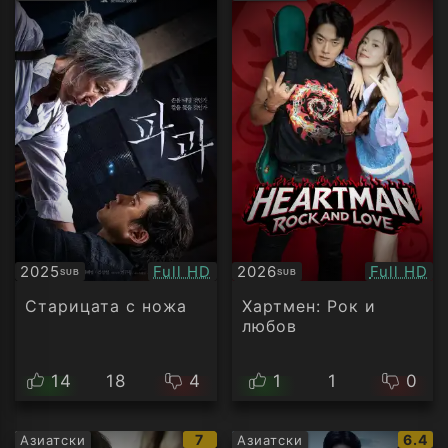
рейтинг:
рейти
Качество:
Качество
2025
Full HD
2026
Full HD
SUB
SUB
Субтитри
Субтитри
Старицата с ножа
Хартмен: Рок и
любов
14
18
4
1
1
0
IMDb
IMDb
7
6.4
Азиатски
Азиатски