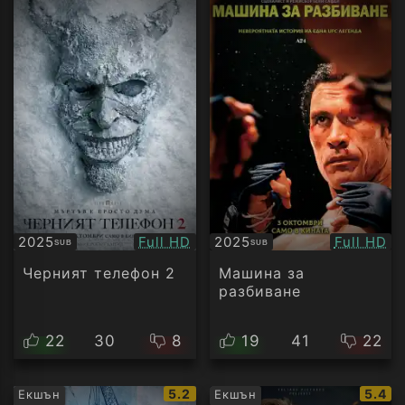
Качество:
Качество
2025
Full HD
2025
Full HD
SUB
SUB
Субтитри
Субтитри
Черният телефон 2
Машина за
разбиване
22
30
8
19
41
22
IMDb
IMDb
5.2
5.4
Екшън
Екшън