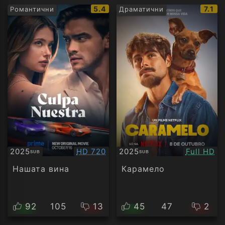
IMDb
IMDb
5.4
7.1
Романтични
Драматични
рейтинг:
рейт
Качество:
Качество
2025
HD 720
2025
Full HD
SUB
SUB
Субтитри
Субтитри
Нашата вина
Карамело
92
105
13
45
47
2