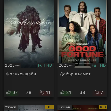
Качество:
Качество
2025
Full HD
2025
Full HD
SUB
SUB
Субтитри
Субтитри
Франкенщайн
Добър късмет
67
78
11
31
38
7
IMDb
IMDb
6
6.3
Ужаси
Екшън
рейтинг:
рейти