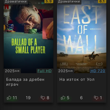
IMDb
IMDb
5.9
6.1
Драматични
Драматични
рейтинг:
рейти
Качество:
Качество
2025
Full HD
2025
HD 720
SUB
SUB
Субтитри
Субтитри
Балада за дребен
На изток от Уол
играч
11
19
8
5
6
1