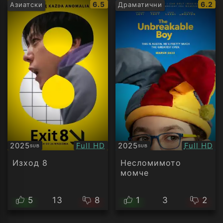
IMDb
IMDb
6.5
6.2
Азиатски
Драматични
рейтинг:
рейти
Качество:
Качество
2025
Full HD
2025
Full HD
SUB
SUB
Субтитри
Субтитри
Изход 8
Несломимото
момче
5
13
8
1
3
2