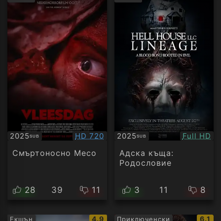
рейтинг:
рейти
Качество:
Качество
2025
HD 720
2025
Full HD
SUB
SUB
Субтитри
Субтитри
Смъртоносно Месо
Адска къща:
Родословие
28
39
11
3
11
8
IMDb
IMDb
4.9
6.1
Екшън
Приключенски