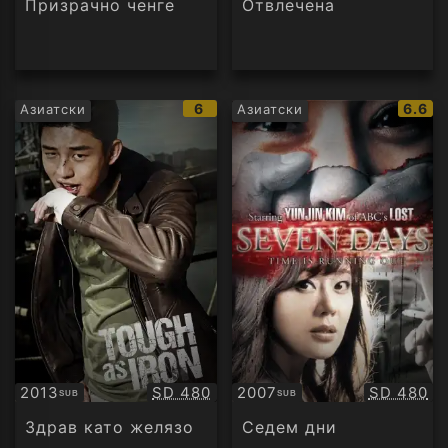
Призрачно ченге
Отвлечена
IMDb
IMDb
6
6.6
Азиатски
Азиатски
рейтинг:
рейти
Качество:
Качество
2013
SD 480
2007
SD 480
SUB
SUB
Субтитри
Субтитри
Здрав като желязо
Седем дни