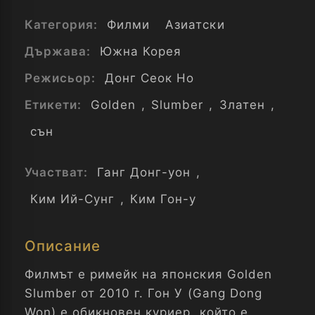
Категория:
Филми
Азиатски
Държава:
Южна Корея
Режисьор:
Донг Сеок Но
Етикети:
Golden
,
Slumber
,
Златен
,
сън
Участват:
Ганг Донг-уон
,
Ким Ий-Сунг
,
Ким Гон-у
Описание
Филмът е римейк на японския Golden
Slumber от 2010 г. Гон У (Gang Dong
Won) е обикновен куриер, който е