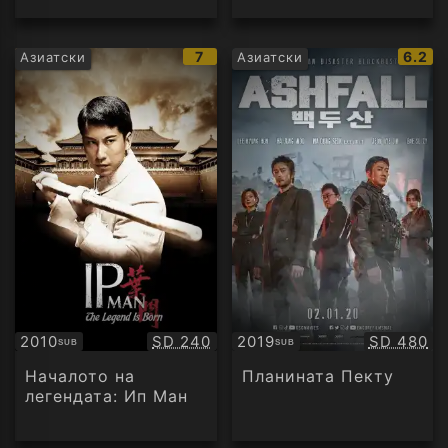
IMDb
IMDb
7
6.2
Азиатски
Азиатски
рейтинг:
рейти
Качество:
Качество
2010
SD 240
2019
SD 480
SUB
SUB
Субтитри
Субтитри
Началото на
Планината Пекту
легендата: Ип Ман