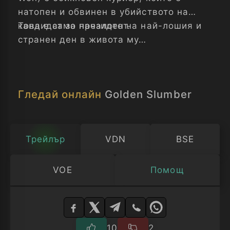
натопен и обвинен в убийството на
кандидат за президент.
Това е само началото на най-лошия и
странен ден в живота му…
Гледай онлайн
Golden Slumber
Трейлър
VDN
BSE
VOE
Помощ
Изберете
плейър
10
2