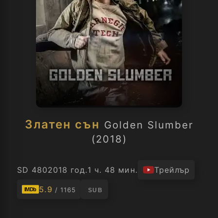
Златен сън
Golden Slumber
(2018)
SD 480
2018 год.
1 ч. 48 мин.
Трейлър
5.9
/ 1165
IMDb
SUB