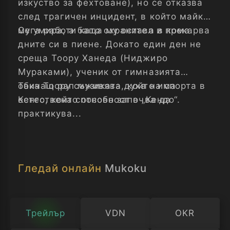
изкуство за фехтоване), но се отказва
след трагичен инцидент, в който майка
му умира, а баща му остава в кома.
Сега работи като охранител и прекарва
дните си в пиене. Докато един ден не
среща Тоору Ханеда (Ниджиро
Мураками), ученик от гимназията
обичащ рап музиката, който има
Така Тоору съживява духа на спорта в
естествена способност в „Кендо“.
Кенго, който отново започва да
практикува...
Гледай онлайн
Mukoku
Трейлър
VDN
OKR