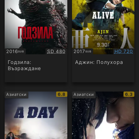
Качество:
Качество
2016
SD 480
2017
HD 720
SUB
SUB
Субтитри
Субтитри
Годзила:
Аджин: Полухора
Възраждане
IMDb
IMDb
6.8
6.3
Азиатски
Азиатски
рейтинг:
рейти