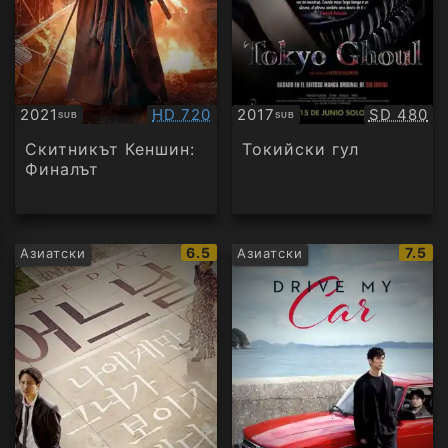
Качество:
Качество
2021
HD 720
2017
SD 480
SUB
SUB
Субтитри
Субтитри
Скитникът Кеншин:
Токийски гул
Финалът
IMDb
IMDb
6.5
7.5
Азиатски
Азиатски
рейтинг:
рейти