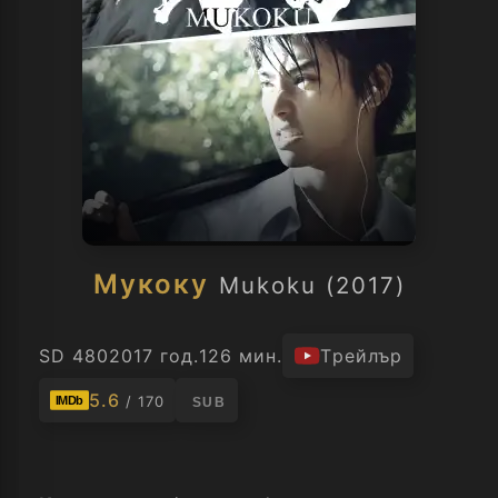
Мукоку
Mukoku (2017)
SD 480
2017 год.
126 мин.
Трейлър
5.6
/ 170
IMDb
SUB