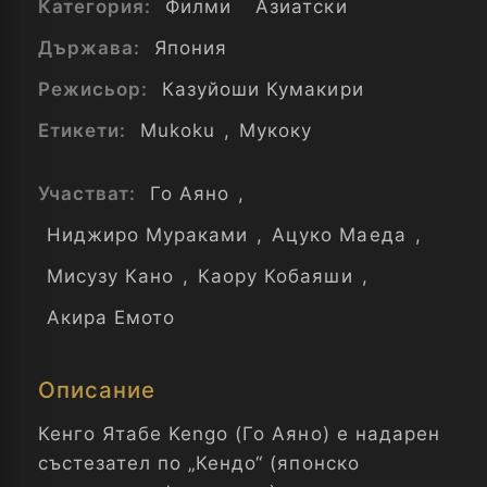
Категория:
Филми
Азиатски
Държава:
Япония
Режисьор:
Казуйоши Кумакири
Етикети:
Mukoku
,
Мукоку
Участват:
Го Аяно
,
Ниджиро Мураками
,
Ацуко Маеда
,
Мисузу Кано
,
Каору Кобаяши
,
Акира Емото
Описание
Кенго Ятабе Kengo (Го Аяно) е надарен
състезател по „Кендо“ (японско