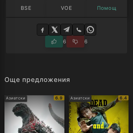
BSE
VOE
Помощ
Изберете
плейър
6
6
Още предложения
IMDb
IMDb
6.9
6.4
Азиатски
Азиатски
рейтинг:
рейти