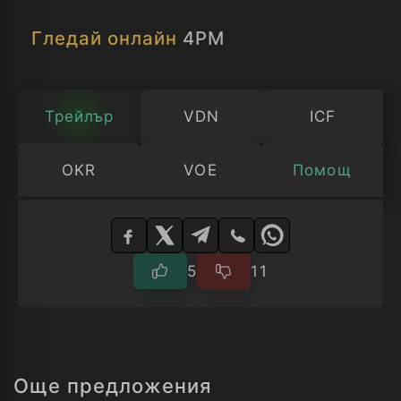
Гледай онлайн
4PM
Трейлър
VDN
ICF
OKR
VOE
Помощ
Изберете
плейър
5
11
Още предложения