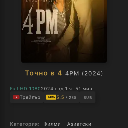
Точно в 4
4PM (2024)
Full HD 1080
2024 год.
1 ч. 51 мин.
Трейлър
5.5
/ 285
IMDb
SUB
Категория:
Филми
Азиатски