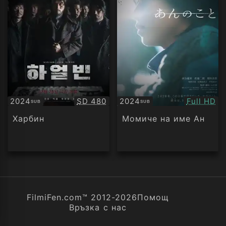
Качество:
Качество
2024
SD 480
2024
Full HD
SUB
SUB
Субтитри
Субтитри
Харбин
Момиче на име Ан
FilmiFen.com™ 2012-2026
Помощ
Връзка с нас