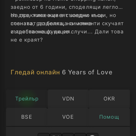
заедно от 6 години, споделящи леглото
от две, живеещи в съседни къщи, но
На практика живеят заедно и се
стената, разделяща ги няма
познават до болка, на моменти скучаят
съществена функция.
и трябва нещо да се случи... Дали това
не е краят?
Гледай онлайн
6 Years of Love
Трейлър
VDN
OKR
BSE
VOE
Помощ
Изберете