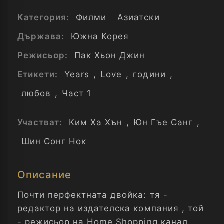
Категория:
Филми
Азиатски
Държава:
Южна Корея
Режисьор:
Пак Хьон Джин
Етикети:
Years
,
Love
,
години
,
любов
,
Част 1
Участват:
Ким Ха Хън
,
Юн Гъе Санг
,
Шин Сонг Нок
Описание
Почти перфектната двойка: тя -
редактор на издателска компания , той
- режисьор на Home Shopping канал,