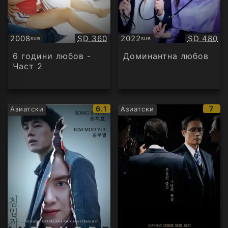
Качество:
Качество
2008
SD 360
2022
SD 480
SUB
SUB
Субтитри
Субтитри
6 години любов -
Доминантна любов
Част 2
IMDb
IMD
6.1
7
Азиатски
Азиатски
рейтинг:
рейт