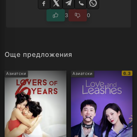
плейър
3
0
Още предложения
IMDb
6.3
Азиатски
Азиатски
рейти