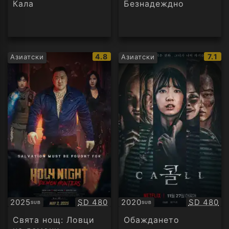
Кала
Безнадеждно
IMDb
IMDb
4.8
7.1
Азиатски
Азиатски
рейтинг:
рейт
Качество:
Качество
2025
SD 480
2020
SD 480
SUB
SUB
Субтитри
Субтитри
Свята нощ: Ловци
Обаждането