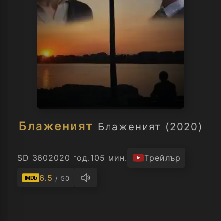
Блаженият
Блаженият (2020)
SD 360
2020 год.
105 мин.
Трейлър
6.5
/ 50
IMDb