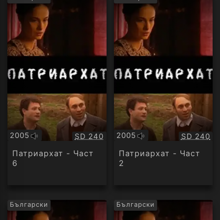
2005
2005
Качество:
Качество
SD 240
SD 240
Оригинално
Оригинално
аудио
аудио
Патриархат - Част
Патриархат - Част
6
2
Български
Български