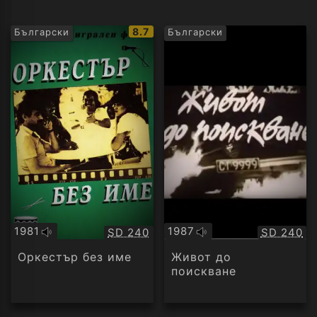
IMDb
8.7
Български
Български
рейтинг:
1981
1987
Качество:
Качество
SD 240
SD 240
Оригинално
Оригинално
аудио
аудио
Оркестър без име
Живот до
поискване