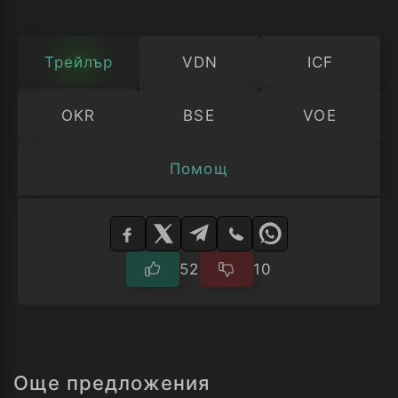
близките ни хора…“
Трейлър
VDN
ICF
OKR
BSE
VOE
Помощ
Изберете
плейър
52
10
Още предложения