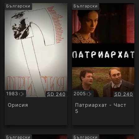
Български
Български
1983
2005
Качество:
Качество
SD 240
SD 240
Оригинално
Оригинално
аудио
аудио
Орисия
Патриархат - Част
5
Български
Български