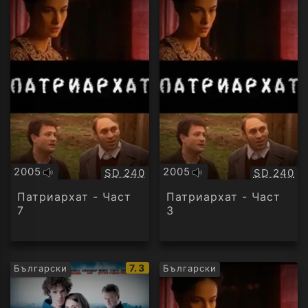
2005
2005
Качество:
Качество
SD 240
SD 240
Оригинално
Оригинално
аудио
аудио
Патриархат - Част
Патриархат - Част
7
3
IMDb
7.3
Български
Български
рейтинг: