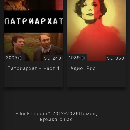
2005
1989
Качество:
Качество
SD 240
SD 360
Оригинално
Оригинално
аудио
аудио
Патриархат - Част 1
Адио, Рио
FilmiFen.com™ 2012-2026
Помощ
Връзка с нас