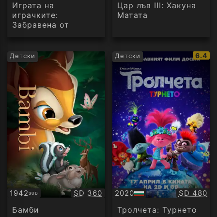
аудио
аудио
Играта на
Цар лъв III: Хакуна
играчките:
Матата
Забравена от
времето
IMDb
6.4
Детски
Детски
рейти
Качество:
Качество
1942
SD 360
2020
SD 480
SUB
Субтитри
БГ
аудио
Бамби
Тролчета: Турнето