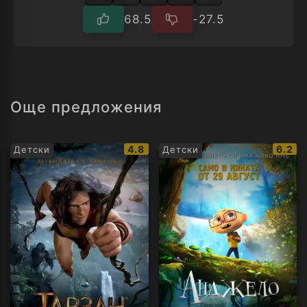
68.5
-27.5
Още предложения
IMDb
IMDb
4.8
6.2
Детски
Детски
рейтинг:
рейти