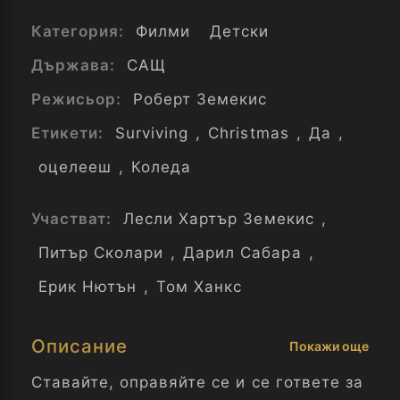
Категория:
Филми
Детски
Държава:
САЩ
Режисьор:
Роберт Земекис
Етикети:
Surviving
,
Christmas
,
Да
,
оцелееш
,
Коледа
Участват:
Лесли Хартър Земекис
,
Питър Сколари
,
Дарил Сабара
,
Ерик Нютън
,
Том Ханкс
Описание
Покажи още
Ставайте, оправяйте се и се гответе за