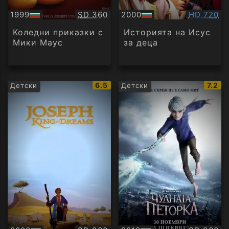
Качество:
Качество
1999
SD 360
2000
HD 720
БГ
БГ
аудио
аудио
Коледни приказки с
Историята на Исус
Мики Маус
за деца
IMDb
IMDb
6.5
7.2
Детски
Детски
рейтинг:
рейти