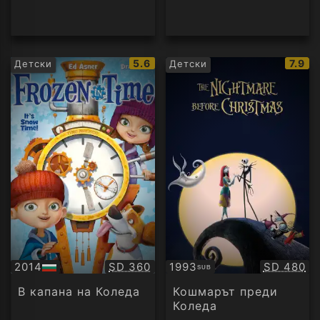
IMDb
IMDb
5.6
7.9
Детски
Детски
рейтинг:
рейти
Качество:
Качество
2014
SD 360
1993
SD 480
SUB
БГ
Субтитри
аудио
В капана на Коледа
Кошмарът преди
Коледа