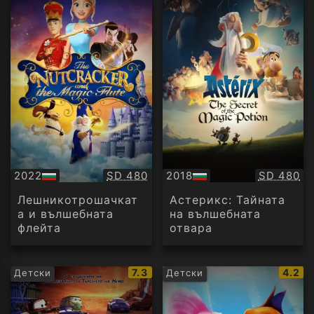
Качество:
Качество
2022
SD 480
2018
SD 480
БГ
БГ
аудио
аудио
Лешникотрошачкат
Астерикс: Тайната
а и вълшебната
на вълшебната
флейта
отвара
IMDb
IMDb
7.3
4.2
Детски
Детски
рейтинг:
рейти