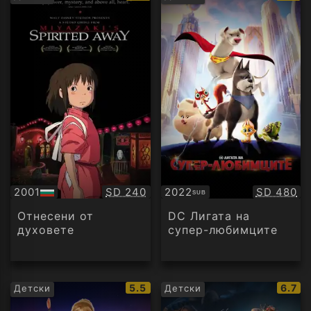
рейтинг:
рейти
Качество:
Качество
2001
SD 240
2022
SD 480
SUB
БГ
Субтитри
аудио
Отнесени от
DC Лигата на
духовете
супер-любимците
IMDb
IMDb
5.5
6.7
Детски
Детски
рейтинг:
рейти