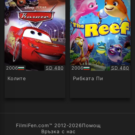
Качество:
Качество
2006
SD 480
2006
SD 480
БГ
БГ
аудио
аудио
Колите
Рибката Пи
FilmiFen.com™ 2012-2026
Помощ
Връзка с нас