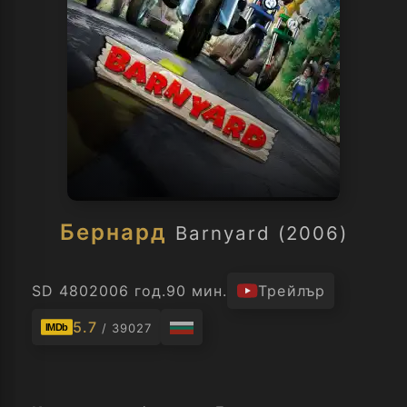
Бернард
Barnyard (2006)
SD 480
2006 год.
90 мин.
Трейлър
5.7
/ 39027
IMDb