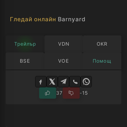
Гледай онлайн
Barnyard
Трейлър
VDN
OKR
BSE
VOE
Помощ
Изберете
плейър
37
-15