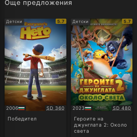
Още предложения
IMDb
IMDb
5.7
5.7
Детски
Детски
рейтинг:
рейти
Качество:
Качество
2006
SD 360
2023
SD 480
БГ
БГ
аудио
аудио
Победител
Героите на
джунглата 2: Около
света