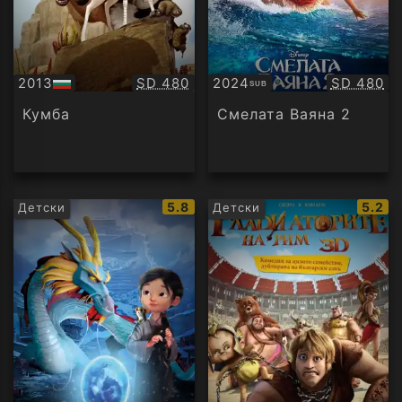
Качество:
Качество
2013
SD 480
2024
SD 480
SUB
БГ
Субтитри
аудио
Кумба
Смелата Ваяна 2
IMDb
IMDb
5.8
5.2
Детски
Детски
рейтинг:
рейти