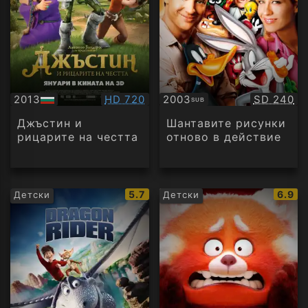
Качество:
Качество
2013
HD 720
2003
SD 240
SUB
БГ
Субтитри
аудио
Джъстин и
Шантавите рисунки
рицарите на честта
отново в действие
IMDb
IMDb
5.7
6.9
Детски
Детски
рейтинг:
рейти