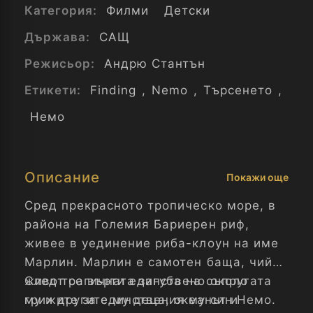
Категория:
Филми
Детски
Държава:
САЩ
Режисьор:
Андрю Стантън
Етикети:
Finding
,
Nemo
,
Търсенето
,
Немо
Описание
Покажи още
Сред прекрасното тропическо море, в
района на Големия Бариерен риф,
живее в уединение риба-клоун на име
Марлин. Марлин е самотен баща, чийто
живот се върти единствено около
След трагичната загуба на съпругата
грижите за единствения му син Немо.
му и другите му деца, океанът и