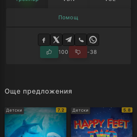
Помощ
Изберете
плейър
100
-38
Още предложения
IMDb
IMDb
7.2
5.8
Детски
Детски
рейтинг:
рейти