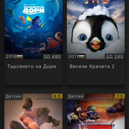
Качество:
Качество
2016
SD 480
2011
SD 240
БГ
БГ
аудио
аудио
Търсенето на Дори
Весели Крачета 2
IMDb
IMDb
6.5
7.3
Детски
Детски
рейтинг:
рейти