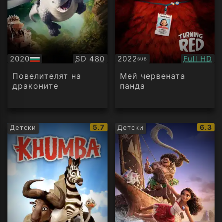
Качество:
Качество
2020
SD 480
2022
Full HD
SUB
БГ
Субтитри
аудио
Повелителят на
Мей червената
драконите
панда
IMDb
IMDb
5.7
6.3
Детски
Детски
рейтинг:
рейти