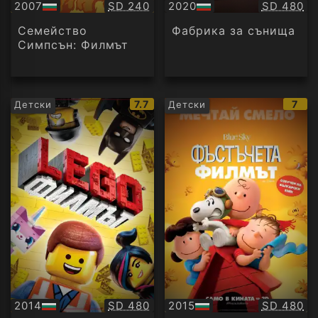
Качество:
Качество
2007
SD 240
2020
SD 480
БГ
БГ
аудио
аудио
Семейство
Фабрика за сънища
Симпсън: Филмът
IMDb
IMD
7.7
7
Детски
Детски
рейтинг:
рейт
Качество:
Качество
2014
SD 480
2015
SD 480
БГ
БГ