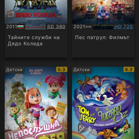
Качество:
Качество
2011
SD 360
2021
HD 720
SUB
БГ
Субтитри
аудио
Тайните служби на
Пес патрул: Филмът
Дядо Коледа
IMDb
IMDb
5.3
6.2
Детски
Детски
рейтинг:
рейти