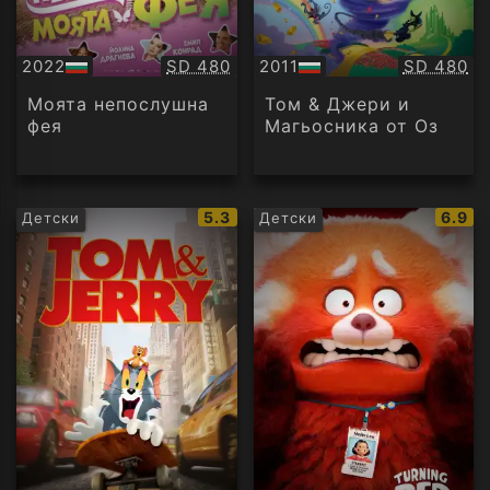
Качество:
Качество
2022
SD 480
2011
SD 480
БГ
БГ
аудио
аудио
Моята непослушна
Том & Джери и
фея
Магьосника от Оз
IMDb
IMDb
5.3
6.9
Детски
Детски
рейтинг:
рейти