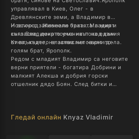
братя, синове на Светославич.Ярополк
управлявал в Киев, Олег - в
Древлянските земи, а Владимир в
Новгород. Живеели братята в мир и
И всичко започнало така...Младият
съгласие, докато ученикът на единия
княз Владимир поема на поход към
от влъхвите, не замислил черни дела.
Киев, където властва неговият по-
голям брат, Ярополк.
Редом с младият Владимир са неговите
верни приятели - богатира Добрини и
малкият Алекша и добрия горски
отшелник дядо Боян. След битки и
премеждия единствено от самия княз
зависи дали ще победи големият враг
на русите - дивата орда на печенегите.
Гледай онлайн
Knyaz Vladimir