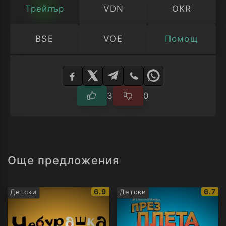
Трейлър
VDN
OKR
BSE
VOE
Помощ
Изберете
плейър
3
0
Още предложения
IMDb
IMDb
6.9
6.7
Детски
Детски
рейтинг:
рейти