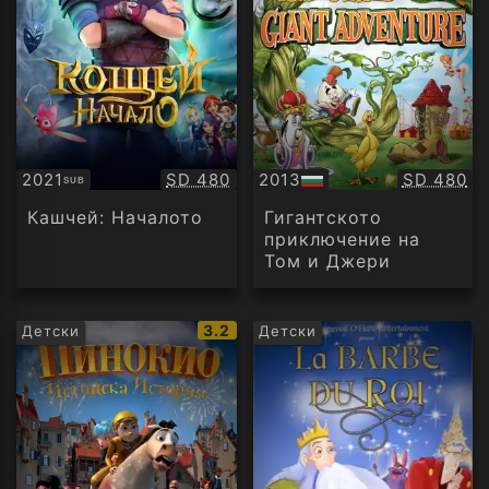
Качество:
Качество
2021
SD 480
2013
SD 480
SUB
Субтитри
БГ
аудио
Кашчей: Началото
Гигантското
приключение на
Том и Джери
IMDb
3.2
Детски
Детски
рейтинг: