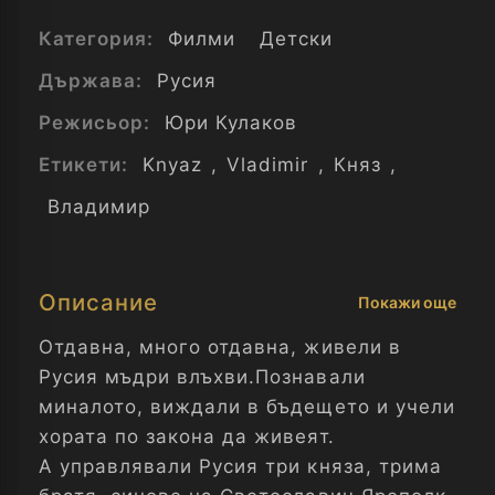
Категория:
Филми
Детски
Държава:
Русия
Режисьор:
Юри Кулаков
Етикети:
Knyaz
,
Vladimir
,
Княз
,
Владимир
Описание
Покажи още
Отдавна, много отдавна, живели в
Русия мъдри влъхви.Познавали
миналото, виждали в бъдещето и учели
хората по закона да живеят.
А управлявали Русия три княза, трима