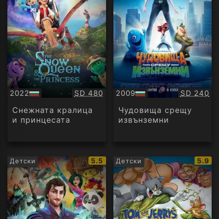
Качество:
Качество
2022
SD 480
2009
SD 240
БГ
БГ
аудио
аудио
Снежната кралица
Чудовища срещу
и принцесата
извънземни
IMDb
IMDb
5.5
5.9
Детски
Детски
рейтинг:
рейти