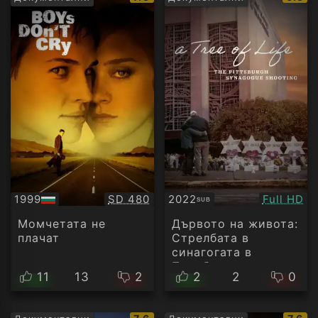
рейтинг:
рейти
Качество:
Качество
1999
SD 480
2022
Full HD
SUB
БГ
Субтитри
аудио
Момчетата не
Дървото на живота:
плачат
Стрелбата в
синагогата в
Питсбърг
11
13
2
2
2
0
IMDb
IMDb