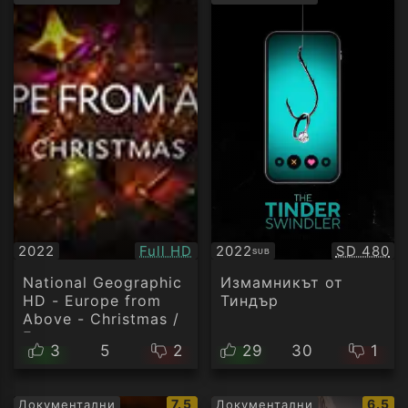
рейт
Качество:
Качество
2022
Full HD
2022
SD 480
SUB
Субтитри
National Geographic
Измамникът от
HD - Europe from
Тиндър
Above - Christmas /
Европа отвисоко -
3
5
2
29
30
1
Коледа (2022) BG
AUDIO
IMDb
IMDb
7.5
6.5
Документални
Документални