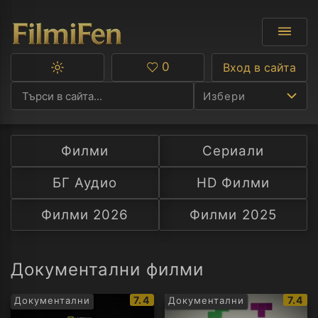
0
Вход в сайта
Превключване
Любими
между
Избери
тъмна
и
светла
тема
Филми
Сериали
Ф
БГ Аудио
HD Филми
С
Филми 2026
Филми 2025
А
Р
Документални филми
C
IMDb
IMDb
7.4
7.4
Документални
Документални
рейтинг:
рейти