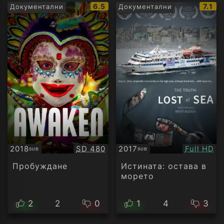
IMDb
IMDb
6.5
7.1
Документални
Документални
рейтинг:
рейт
Качество:
Качество
2018
SD 480
2017
Full HD
SUB
SUB
Субтитри
Субтитри
Пробуждане
Истината: остава в
морето
2
2
0
1
4
3