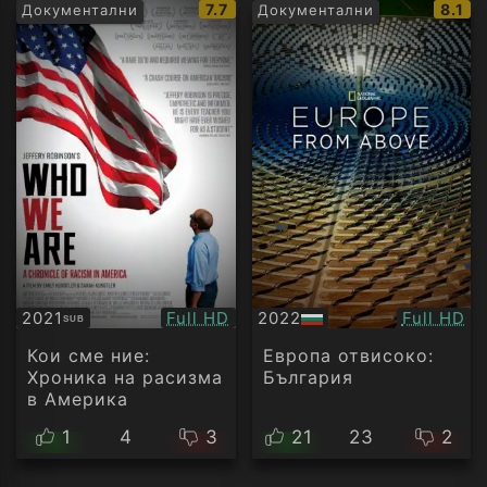
IMDb
IMDb
7.7
8.1
Документални
Документални
рейтинг:
рейти
Качество:
Качество
2021
Full HD
2022
Full HD
SUB
Субтитри
БГ
аудио
Кои сме ние:
Европа отвисоко:
Хроника на расизма
България
в Америка
1
4
3
21
23
2