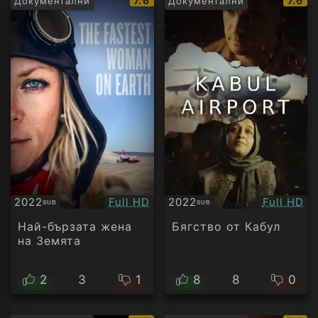
7.6
7.6
Документални
Документални
рейтинг:
рейти
Качество:
Качество
2022
Full HD
2022
Full HD
SUB
SUB
Субтитри
Субтитри
Най-бързата жена
Бягство от Кабул
на Земята
2
3
1
8
8
0