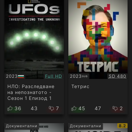
Качество:
Качество
2023
Full HD
2023
SD 480
SUB
БГ
Субтитри
аудио
НЛО: Разследване
Тетрис
на непознатото -
Сезон 1 Епизод 1
36
43
7
45
47
2
IMDb
8.2
Документални
Документални
рейти