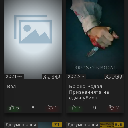
Качество:
Качество
2021
SD 480
2022
SD 480
SUB
SUB
Субтитри
Субтитри
Вал
Брюно Редал:
Признанията на
един убиец
5
6
1
7
9
2
IMDb
IMDb
7.1
5.5
Документални
Документални