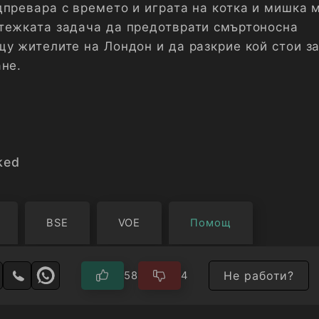
дпревара с времето и играта на котка и мишка
тежката задача да предотврати смъртоносна
щу жителите на Лондон и да разкрие кой стои з
ане.
ked
BSE
VOE
Помощ
Не работи?
58
4