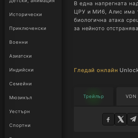
Детски, анимация
В една напрегната на
ЦРУ и МИ6, Алис има 
Исторически
биологична атака сре
за нейното отстраняв
Приключенски
Военни
Азиатски
Гледай онлайн
Unloc
Индийски
Семейни
Трейлър
VDN
Мюзикъл
Изберете
Уестърн
плейър
Спортни