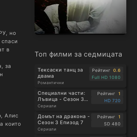
РУ, но
 спаси
ат в
Топ филми за седмицата
, за
Тексаски танц за
Рейтинг
0.6
ен
двама
Full HD 1080
Романтични
Специални части:
Рейтинг
1
Лъвица - Сезон 3
HD 720
Епизод 1
Сериали
, Алис
Домът на дракона -
Рейтинг
1
Сезон 3 Епизод 7
а които
SD 480
Сериали