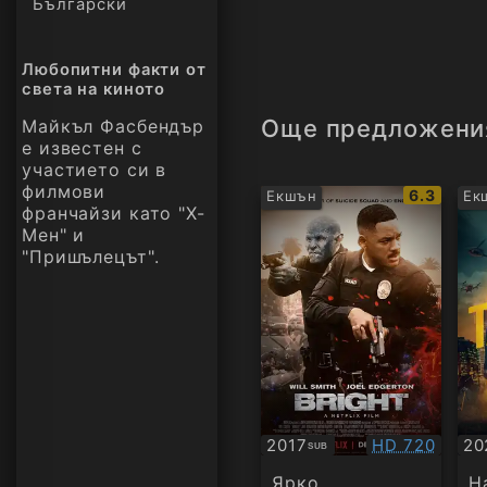
Български
Любопитни факти от
света на киното
Още предложени
Майкъл Фасбендър
е известен с
участието си в
филмови
IMDb
6.3
Екшън
Ек
франчайзи като "Х-
рейтинг:
Мен" и
"Пришълецът".
Качество:
2017
HD 720
20
SUB
Субтитри
Су
Ярко
Н