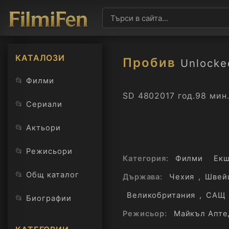
КАТАЛОЗИ
Пробив
Unlocke
📂
Филми
SD 480
2017 год.
98 мин
📂
Сериали
📂
Актьори
📂
Режисьори
Категория:
Филми
Ек
📂
Общ каталог
Държава:
Чехия
,
Швей
Великобритания
,
САЩ
📂
Биографии
Режисьор:
Майкъл Апте