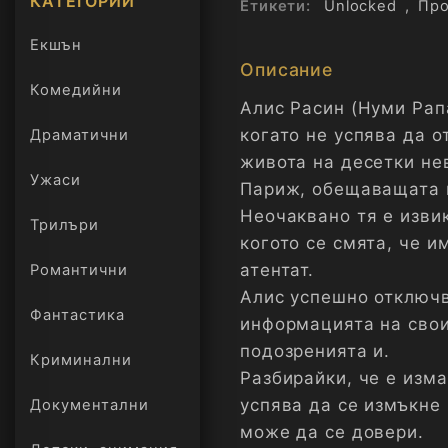
КАТЕГОРИИ
Етикети:
Unlocked
,
Пр
Екшън
Описание
Комедийни
Алис Расин (Нуми Рап
когато не успява да 
Драматични
живота на десетки нев
Ужаси
Париж, обещаващата 
Неочаквано тя е извик
Трилъри
онлайн
когото се смята, че 
атентат.
Романтични
Алис успешно отключв
Фантастика
информацията на свои
подозренията и.
Криминални
Разбирайки, че е изм
успява да се измъкне
Документални
може да се довери.