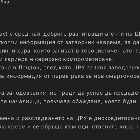
обив
ас) е сред най-добрите разпитващи агенти на Ц
откопчи информация от затворник навреме, за да
инни хора, които загиват в терористичен атент
и кариера е сериозно компрометирана.
ана в Лондон, след като ЦРУ залавя заподозрян
има информация от първа ръка за нов смъртонос
а заподозрения, но преди да успее да предаде
те началници, получава обаждане, което буди
амена и разследването на ЦРУ е дискредитирано
 на косъм и се обръща към единствените хора, н