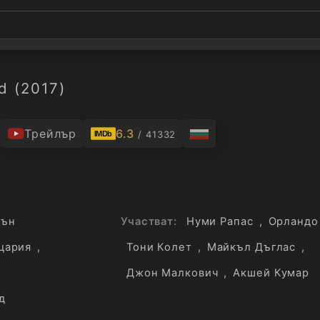
d (2017)
.
Трейлър
6.3
/ 41332
IMDb
шън
Участват:
Нуми Рапас
,
Орландо
цария
,
Тони Колет
,
Майкъл Дъглас
,
Джон Малкович
,
Акшей Кумар
д