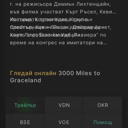
г. на режисьора Демиън Лихтенщайн,
във филма участват Кърт Ръсел, Кевин
Костнър, Кортни Кокс, Крисчън
Историята проследява група
Слейтър, Кевин Полак, Дейвид Аркет,
престъпници – бивши затворници –
Хауи Лонг, Бокийм Удбайн.
които ограбват казино „Ривиера“ по
време на конгрес на имитатори на
Елвис, но планът за бягство бързо се
разпада...
Гледай онлайн
3000 Miles to
Graceland
Трейлър
VDN
OKR
BSE
VOE
Помощ