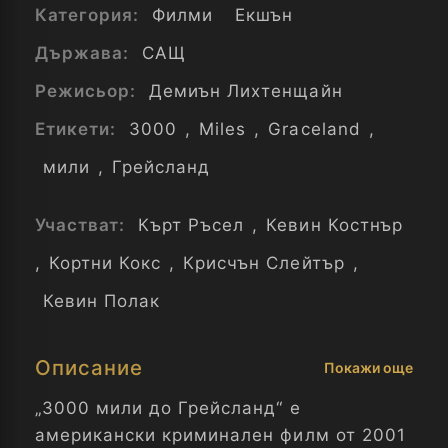
Категория:
Филми
Екшън
Държава:
САЩ
Режисьор:
Демиън Лихтенщайн
Етикети:
3000
,
Miles
,
Graceland
,
мили
,
Грейсланд
Участват:
Кърт Ръсел
,
Кевин Костнър
,
Кортни Кокс
,
Крисчън Слейтър
,
Кевин Полак
Описание
Покажи още
„3000 мили до Грейсланд“ е
американски криминален филм от 2001