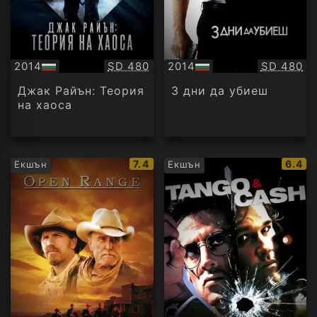
Качество:
Качество
2014
SD 480
2014
SD 480
БГ
БГ
аудио
аудио
Джак Райън: Теория
3 дни да убиеш
на хаоса
IMDb
IMDb
7.4
6.4
Екшън
Екшън
рейтинг:
рейти