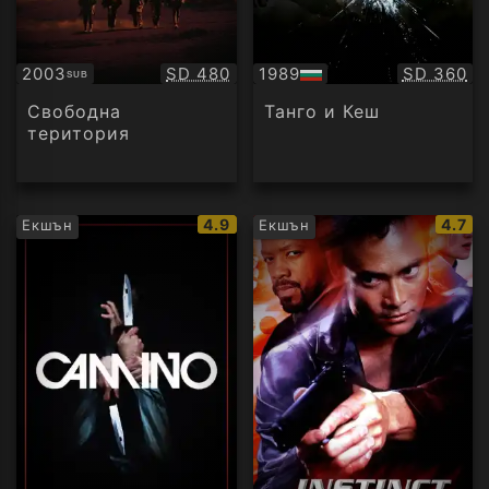
Качество:
Качество
2003
SD 480
1989
SD 360
SUB
Субтитри
БГ
аудио
Свободна
Танго и Кеш
територия
IMDb
IMDb
4.9
4.7
Екшън
Екшън
рейтинг:
рейти