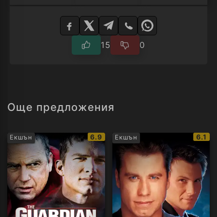
Изберете
плейър
15
0
Още предложения
IMDb
IMDb
6.9
6.1
Екшън
Екшън
рейтинг:
рейти