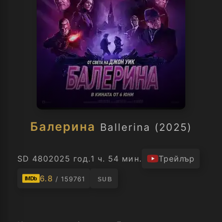
Балерина
Ballerina (2025)
SD 480
2025 год.
1 ч. 54 мин.
Трейлър
6.8
/ 159761
IMDb
SUB