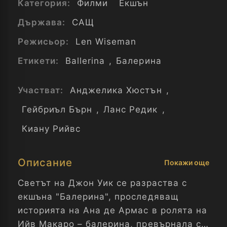
Категория:
Филми
Екшън
Държава:
САЩ
Режисьор:
Len Wiseman
Етикети:
Ballerina
,
Балерина
Участват:
Анджелика Хюстън
,
Гейбриъл Бърн
,
Ланс Редик
,
Киану Рийвс
Описание
Покажи още
Светът на Джон Уик се разраства с
екшъна "Балерина", проследяващ
историята на Ана де Армас в ролята на
Ийв Макаро – балерина, превърнала се