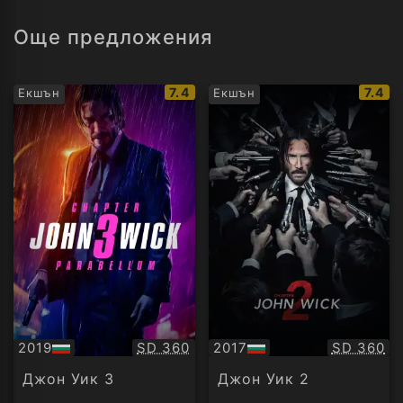
Още предложения
IMDb
IMDb
7.4
7.4
Екшън
Екшън
рейтинг:
рейти
Качество:
Качество
2019
SD 360
2017
SD 360
БГ
БГ
аудио
аудио
Джон Уик 3
Джон Уик 2