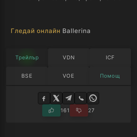
в убиец. Обучена в традициите на
руските роми, тя търси отмъщение за
смъртта на баща си...
Гледай онлайн
Ballerina
Трейлър
VDN
ICF
BSE
VOE
Помощ
Изберете
плейър
161
27