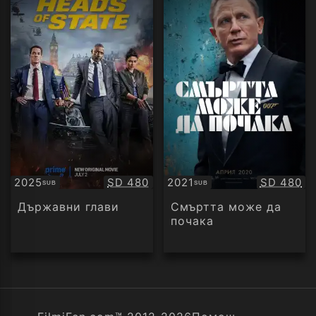
Качество:
Качество
2025
SD 480
2021
SD 480
SUB
SUB
Субтитри
Субтитри
Държавни глави
Смъртта може да
почака