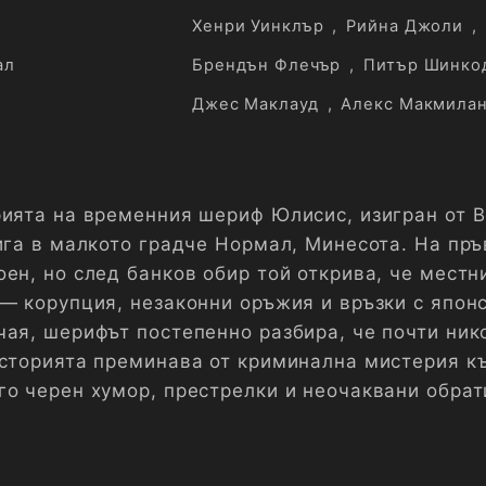
Хенри Уинклър
,
Рийна Джоли
,
ал
Брендън Флечър
,
Питър Шинко
Джес Маклауд
,
Алекс Макмила
рията на временния шериф Юлисис, изигран от 
тига в малкото градче Нормал, Минесота. На пръ
ен, но след банков обир той открива, че местн
 — корупция, незаконни оръжия и връзки с япон
чая, шерифът постепенно разбира, че почти ник
Историята преминава от криминална мистерия к
го черен хумор, престрелки и неочаквани обрат