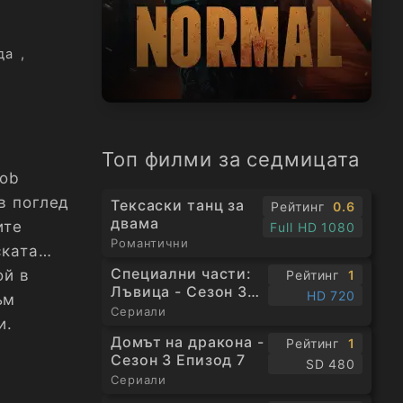
да
,
н
Топ филми за седмицата
Bob
в поглед
Тексаски танц за
Рейтинг
0.6
двама
ите
Full HD 1080
Романтични
ската
Специални части:
ой в
Рейтинг
1
Лъвица - Сезон 3
HD 720
ъм
Епизод 1
Сериали
и.
Домът на дракона -
Рейтинг
1
Сезон 3 Епизод 7
SD 480
Сериали