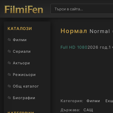
КАТАЛОЗИ
Нормал
Normal 
📂
Филми
Full HD 1080
2026 год.
1 
📂
Сериали
📂
Актьори
📂
Режисьори
📂
Общ каталог
📂
Биографии
Категория:
Филми
Ек
Държава:
САЩ