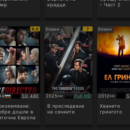
бир
крадци
- Част 2
IMDb
IMDb
6.4
7
шън
Екшън
Екшън
рейтинг:
рейтинг:
Качество:
Качество:
К
14
SD 480
2025
Full HD
2012
S
SUB
SUB
Субтитри
Субтитри
дио
риземяване:
В преследване
Хванете
обре дошли в
на сенките
грингото
зточна Европа