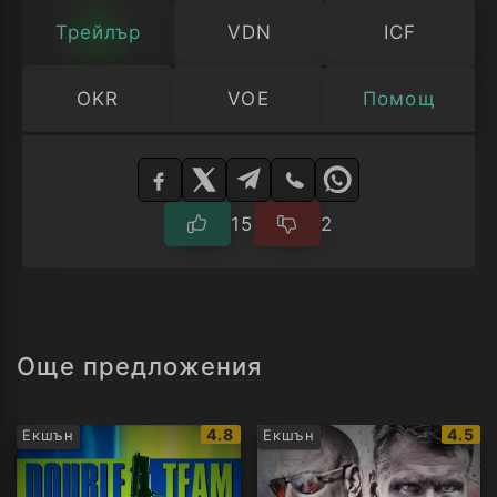
Трейлър
VDN
ICF
OKR
VOE
Помощ
Изберете
плейър
15
2
Още предложения
IMDb
IMDb
4.8
4.5
Екшън
Екшън
рейтинг:
рейти