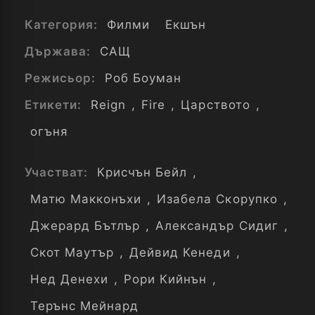
Категория:
Филми
Екшън
Държава:
САЩ
Режисьор:
Роб Боуман
Етикети:
Reign
,
Fire
,
Царството
,
огъня
Участват:
Крисчън Бейл
,
Матю Макконъхи
,
Изабела Скорупко
,
Джерард Бътлър
,
Александър Сидиг
,
Скот Маутър
,
Дейвид Кенеди
,
Нед Денехи
,
Рори Кийнън
,
Терънс Мейнард