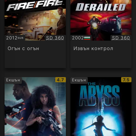
Качество:
Качество
2012
SD 360
2002
SD 360
SUB
Субтитри
БГ
аудио
Огън с огън
Извън контрoл
IMDb
IMDb
4.7
7.5
Екшън
Екшън
рейтинг:
рейти