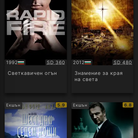
Качество:
Качество
1992
SD 360
2012
SD 480
БГ
БГ
аудио
аудио
Светкавичен огън
Знамение за края
на света
IMDb
IMDb
5.9
6.8
Екшън
Екшън
рейтинг:
рейти