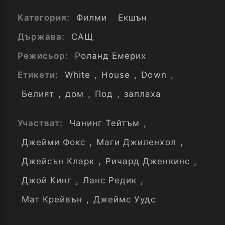
Категория:
Филми
Екшън
Държава:
САЩ
Режисьор:
Роланд Емерих
Етикети:
White
,
House
,
Down
,
Белият
,
дом
,
Под
,
заплаха
Участват:
Чанинг Тейтъм
,
Джейми Фокс
,
Маги Джиленхол
,
Джейсън Кларк
,
Ричард Дженкинс
,
Джой Кинг
,
Ланс Редик
,
Мат Крейвън
,
Джеймс Уудс