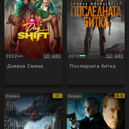
Качество:
Качество
2022
SD 480
2013
SD 480
SUB
Субтитри
БГ
аудио
Дневна Смяна
Последната битка
IMDb
IMDb
7
6.5
Екшън
Екшън
рейтинг:
рейти