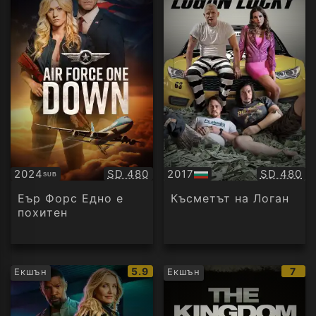
Качество:
Качество
2024
SD 480
2017
SD 480
SUB
Субтитри
БГ
аудио
Еър Форс Едно е
Късметът на Логан
похитен
IMDb
IMD
5.9
7
Екшън
Екшън
рейтинг:
рейт