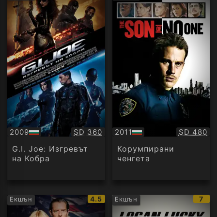
рейтинг:
рейти
Качество:
Качество
2009
SD 360
2011
SD 480
БГ
БГ
аудио
аудио
G.I. Joe: Изгревът
Корумпирани
на Кобра
ченгета
IMDb
IMD
4.5
7
Екшън
Екшън
рейтинг:
рейт