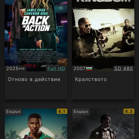
Качество:
Качество
2025
Full HD
2007
SD 480
SUB
Субтитри
БГ
аудио
Отново в действие
Кралството
IMDb
IMDb
6.1
6.3
Екшън
Екшън
рейтинг:
рейти