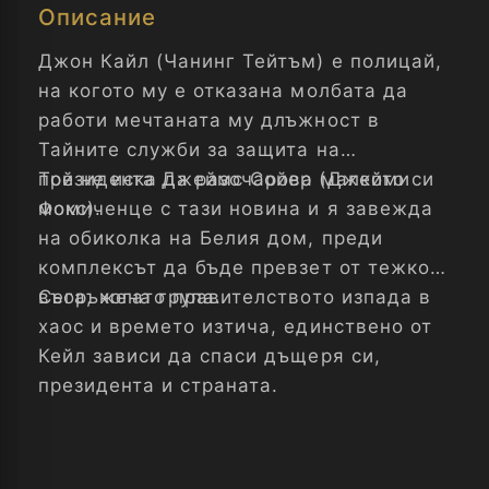
Описание
Джон Кайл (Чанинг Тейтъм) e полицай,
на когото му е отказана молбата да
работи мечтаната му длъжност в
Тайните служби за защита на
президента Джеймс Сойер (Джейми
Той не иска да разочарова малкото си
Фокс).
момиченце с тази новина и я завежда
на обиколка на Белия дом, преди
комплексът да бъде превзет от тежко
въоръжена група.
Сега, когато правителството изпада в
хаос и времето изтича, единствено от
Кейл зависи да спаси дъщеря си,
президента и страната.