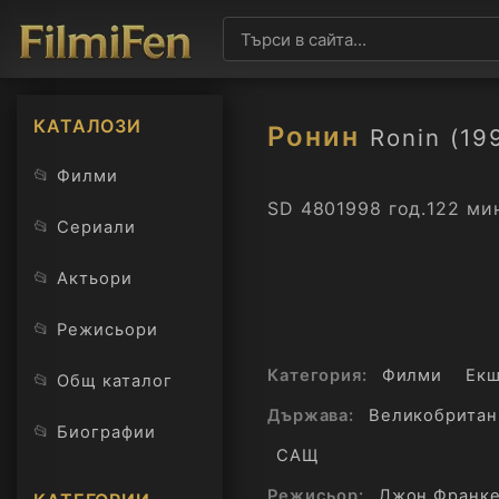
КАТАЛОЗИ
Ронин
Ronin (19
📂
Филми
SD 480
1998 год.
122 ми
📂
Сериали
📂
Актьори
📂
Режисьори
Категория:
Филми
Ек
📂
Общ каталог
Държава:
Великобритан
📂
Биографии
САЩ
Режисьор:
Джон Франк