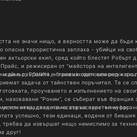
стта не значи нищо, а верността може да бъде 
го опасна терористична заплаха - убийци на св
ен актьорски екип, сред който блестят Робърт д
Прайс, и режисиран от “майстора на интелиген
нхаймър, РОНИН е “превъзходен шпионски екшъ
 и да е свършила, но новия световен ред кара 
риемат задача от тайнствен поръчител. Те се сл
готовката, проучването и изпълнението на свои
, назовавани “Ронин”, се събират във Франция 
мисия: открадването на свръхсекретен куфар.
 усложнява, след намесата на престъпни орган
отата успешно, тези единаци, водени от бившия
, трябва да извършат нещо немислимо за техни
на друг!