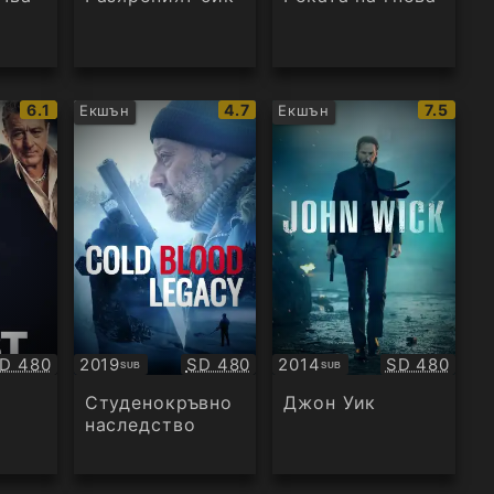
IMDb
IMDb
IMDb
6.1
4.7
7.5
Екшън
Екшън
рейтинг:
рейтинг:
рейтинг
ачество:
Качество:
Качество:
D 480
2019
SD 480
2014
SD 480
SUB
SUB
Субтитри
Субтитри
Студенокръвно
Джон Уик
наследство