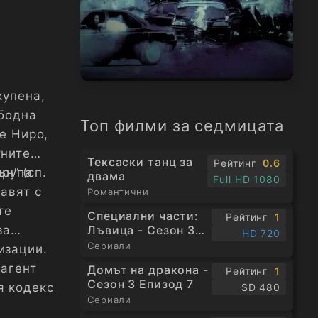
купена,
ободна
Топ филми за седмицата
е Ниро,
тните
Тексаски танц за
Рейтинг
0.6
н” (сп.
група
двама
Full HD 1080
авят с
Романтични
те
Специални части:
Рейтинг
1
Лъвица - Сезон 3
за
HD 720
Епизод 1
Сериали
изации.
 агент
Домът на дракона -
Рейтинг
1
Сезон 3 Епизод 7
я кодекс
SD 480
Сериали