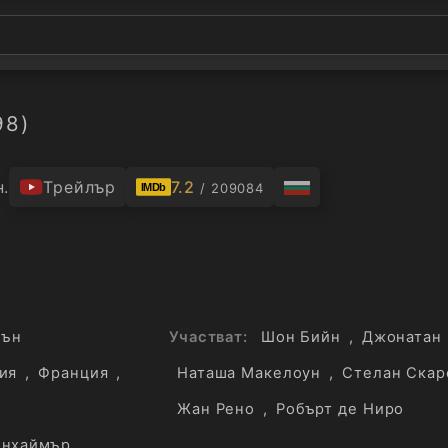
98)
н.
Трейлър
7.2
/ 209084
IMDb
шън
Участват:
Шон Бийн
,
Джонатан
ия
,
Франция
,
Наташа Макелоун
,
Стелан Скар
Жан Рено
,
Робърт де Ниро
енхаймър