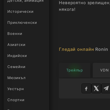
Детски, анимация
Невероятно зрелищен,
някога!
Исторически
Приключенски
Военни
Азиатски
Гледай онлайн
Ronin
Индийски
Семейни
Трейлър
VDN
Мюзикъл
Изберете
плейър
Уестърн
Спортни