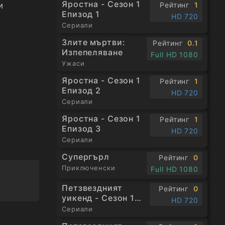
Яростна - Сезон 1
Рейтинг
1
и
Епизод 1
HD 720
Сериали
Злите мъртви:
Рейтинг
0.1
Изпепеляване
Full HD 1080
Ужаси
Яростна - Сезон 1
Рейтинг
1
Епизод 2
HD 720
Сериали
Яростна - Сезон 1
Рейтинг
1
Епизод 3
HD 720
Сериали
Супергърл
Рейтинг
0
Приключенски
Full HD 1080
Петзвездният
Рейтинг
0
уикенд - Сезон 1
HD 720
Епизод 1
Сериали