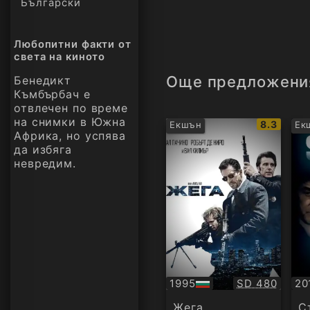
Български
Любопитни факти от
света на киното
Още предложени
Бенедикт
Къмбърбач е
отвлечен по време
на снимки в Южна
IMDb
8.3
Екшън
Ек
Африка, но успява
рейтинг:
да избяга
невредим.
Качество:
1995
SD 480
20
БГ
БГ
аудио
ау
Жега
С