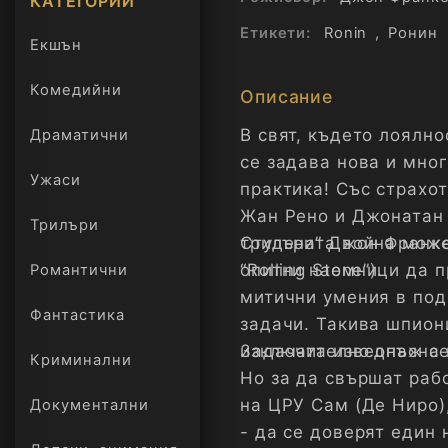
КАТЕГОРИИ
Етикети:
Ronin
,
Ронин
Екшън
Комедийни
Описание
В свят, където лоялно
Драматични
се задава нова и мно
Ужаси
практика! Със страхот
Жан Рено и Джонатан 
Трилъри
онлайн
трилъри” Джон Франке
Студената война може
“Rolling Stone”).
опитни наемници да п
Романтични
митични умения в под
Фантастика
задачи. Такива шпиони
изключително опасна 
Задачата изведнъж се
Криминални
Но за да свършат раб
на ЦРУ Сам (Де Ниро)
Документални
- да се доверят един 