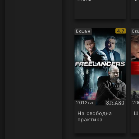
IMDb
4.7
Екшън
Ек
рейтинг:
Качество:
2012
SD 480
20
SUB
Субтитри
БГ
ау
На свободна
Ш
практика