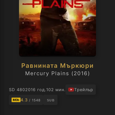
Равнината Мъркюри
Mercury Plains (2016)
SD 480
2016 год.
102 мин.
Трейлър
4.3
/ 1548
IMDb
SUB