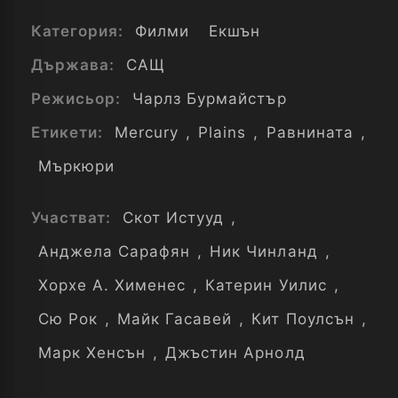
Категория:
Филми
Екшън
Държава:
САЩ
Режисьор:
Чарлз Бурмайстър
Етикети:
Mercury
,
Plains
,
Равнината
,
Мъркюри
Участват:
Скот Истууд
,
Анджела Сарафян
,
Ник Чинланд
,
Хорхе А. Хименес
,
Катерин Уилис
,
Сю Рок
,
Майк Гасавей
,
Кит Поулсън
,
Марк Хенсън
,
Джъстин Арнолд