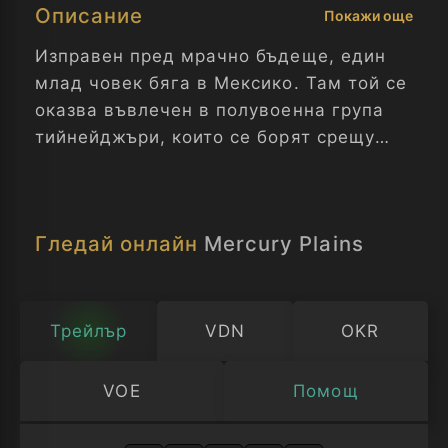
Описание
Покажи още
Изправен пред мрачно бъдеще, един
млад човек бяга в Мексико. Там той се
оказва въвлечен в полувоенна група
тийнейджъри, които се борят срещу
картелите.
Гледай онлайн
Mercury Plains
Трейлър
VDN
OKR
VOE
Помощ
Изберете