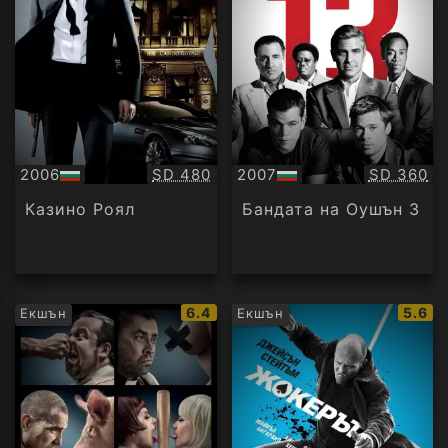
Качество:
Качество
2006
SD 480
2007
SD 360
БГ
БГ
аудио
аудио
Казино Роял
Бандата на Оушън 3
IMDb
IMDb
6.4
5.6
Екшън
Екшън
рейтинг:
рейти