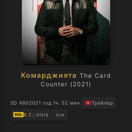
Комарджията
The Card
Counter (2021)
SD 480
2021 год.
1ч. 52 мин.
Трейлър
6.2
/ 47418
IMDb
SUB