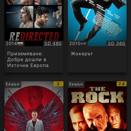
Качество:
Качество
2014
SD 480
2015
SD 360
SUB
БГ
Субтитри
аудио
Приземяване:
Жокерът
Добре дошли в
Източна Европа
IMDb
IMDb
3
7.4
Екшън
Екшън
рейтинг:
рейти