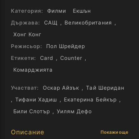
Категория:
Филми
Екшън
Държава:
САЩ
,
Великобритания
,
Хонг Конг
Режисьор:
Пол Шрейдер
Етикети:
Card
,
Counter
,
Комарджията
Участват:
Оскар Айзък
,
Тай Шеридан
,
Тифани Хадиш
,
Екатерина Бейкър
,
Били Слотър
,
Уилям Дефо
Описание
Покажи още