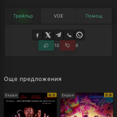
Трейлър
VOE
Помощ
Изберете
плейър
10
6
Още предложения
IMDb
IMDb
6.3
5.8
Екшън
Екшън
рейтинг:
рейти