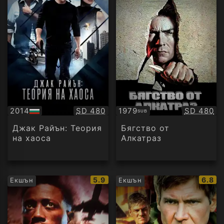
Качество:
Качество
2014
SD 480
1979
SD 480
SUB
БГ
Субтитри
аудио
Джак Райън: Теория
Бягство от
на хаоса
Алкатраз
IMDb
IMDb
5.9
6.8
Екшън
Екшън
рейтинг:
рейти