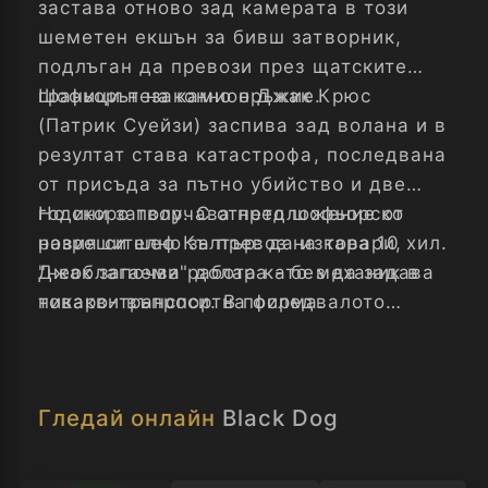
застава отново зад камерата в този
шеметен екшън за бивш затворник,
подлъган да превози през щатските
граници незаконно оръжие.
Шофьорът на камион Джак Крюс
(Патрик Суейзи) заспива зад волана и в
резултат става катастрофа, последвана
от присъда за пътно убийство и две
години затвор. С отнето шофьорско
Но скоро получава предложение от
разрешително за превоз на товари,
новия си шеф Кълтър: да изкара 10 хил.
Джак започва работа като механик в
"необлагаеми" долара - без да задава
товаро-транспортна фирма.
никакви въпроси. В последвалото
бясно препускане, преследвачите ще
се опитат да изхвърлят Джак от пътя, а
той… да се задържи.
Гледай онлайн
Black Dog