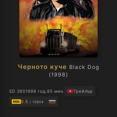
Черното куче
Black Dog
(1998)
SD 360
1998 год.
85 мин.
Трейлър
5.5
/ 10804
IMDb