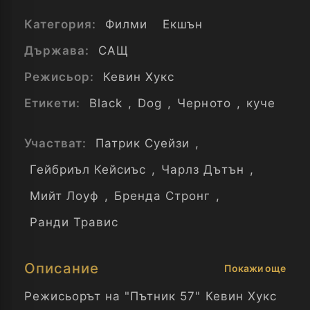
Категория:
Филми
Екшън
Държава:
САЩ
Режисьор:
Кевин Хукс
Етикети:
Black
,
Dog
,
Черното
,
куче
Участват:
Патрик Суейзи
,
Гейбриъл Кейсиъс
,
Чарлз Дътън
,
Мийт Лоуф
,
Бренда Стронг
,
Ранди Травис
Описание
Покажи още
Режисьорът на "Пътник 57" Кевин Хукс