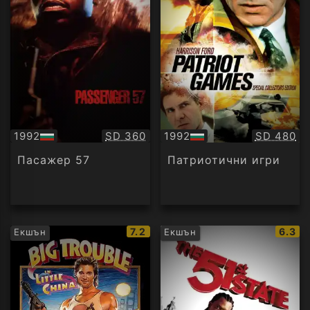
Качество:
Качество
1992
SD 360
1992
SD 480
БГ
БГ
аудио
аудио
Пасажер 57
Патриотични игри
IMDb
IMDb
7.2
6.3
Екшън
Екшън
рейтинг:
рейти