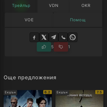
Трейлър
VDN
OKR
VOE
Помощ
Изберете
плейър
5
1
Още предложения
IMDb
IMDb
6.2
7.5
Екшън
Екшън
рейтинг:
рейти