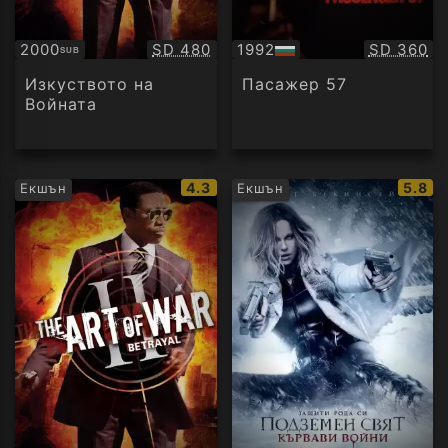
Качество:
Качество
2000
SD 480
1992
SD 360
SUB
Субтитри
БГ
аудио
Изкуството на
Пасажер 57
Войната
IMDb
IMDb
4.3
5.8
Екшън
Екшън
рейтинг:
рейти