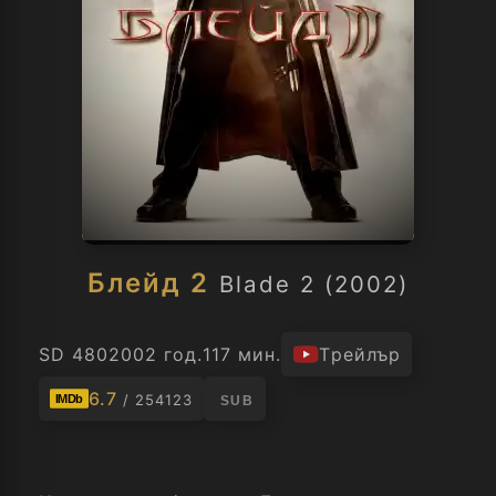
Блейд 2
Blade 2 (2002)
SD 480
2002 год.
117 мин.
Трейлър
6.7
/ 254123
IMDb
SUB