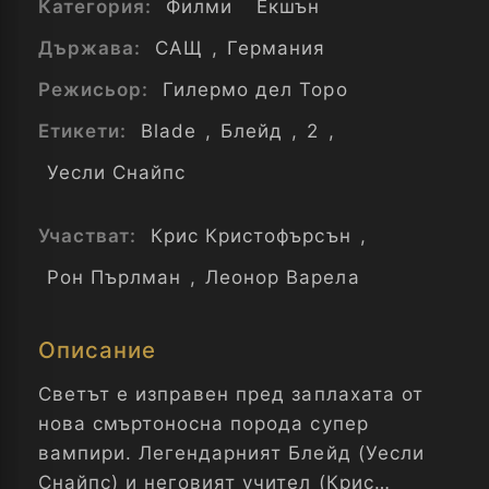
Категория:
Филми
Екшън
Държава:
САЩ
,
Германия
Режисьор:
Гилермо дел Торо
Етикети:
Blade
,
Блейд
,
2
,
Уесли Снайпс
Участват:
Крис Кристофърсън
,
Рон Пърлман
,
Леонор Варела
Описание
Светът е изправен пред заплахата от
нова смъртоносна порода супер
вампири. Легендарният Блейд (Уесли
Снайпс) и неговият учител (Крис