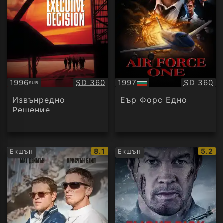
Качество:
Качество
1996
SD 360
1997
SD 360
SUB
Субтитри
БГ
аудио
Извънредно
Еър Форс Едно
Решение
IMDb
IMDb
8.1
5.2
Екшън
Екшън
рейтинг:
рейти