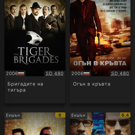
Качество:
Качество
2006
SD 480
2006
SD 480
БГ
БГ
аудио
аудио
Бригадите на
Огън в кръвта
тигъра
IMDb
IMDb
6
6.4
Екшън
Екшън
рейтинг:
рейти