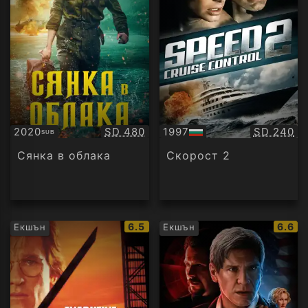
Качество:
Качество
2020
SD 480
1997
SD 240
SUB
Субтитри
БГ
аудио
Сянка в облака
Скорост 2
IMDb
IMDb
6.5
6.6
Екшън
Екшън
рейтинг:
рейти