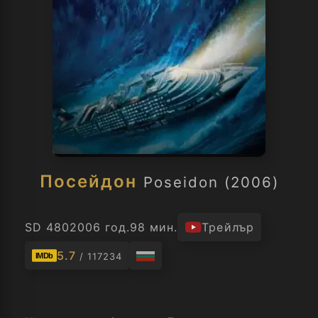
Посейдон
Poseidon (2006)
SD 480
2006 год.
98 мин.
Трейлър
5.7
/ 117234
IMDb