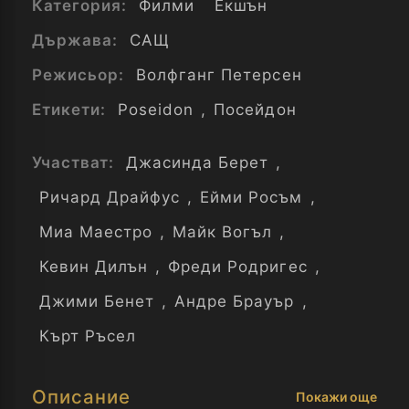
Категория:
Филми
Екшън
Държава:
САЩ
Режисьор:
Волфганг Петерсен
Етикети:
Poseidon
,
Посейдон
Участват:
Джасинда Берет
,
Ричард Драйфус
,
Ейми Росъм
,
Миа Маестро
,
Майк Вогъл
,
Кевин Дилън
,
Фреди Родригес
,
Джими Бенет
,
Андре Брауър
,
Кърт Ръсел
Описание
Покажи още