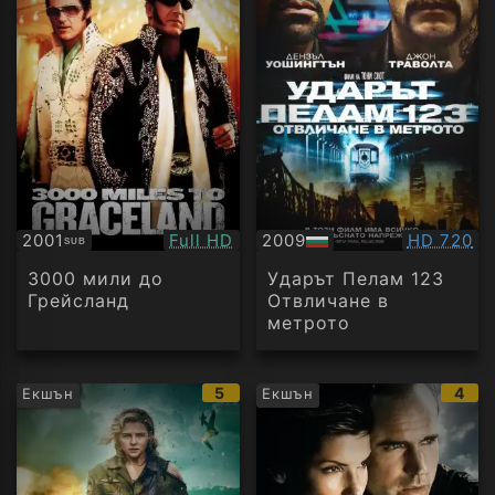
Качество:
Качество
2001
Full HD
2009
HD 720
SUB
Субтитри
БГ
аудио
3000 мили до
Ударът Пелам 123
Грейсланд
Отвличане в
метрото
IMDb
IMD
5
4
Екшън
Екшън
рейтинг:
рейт