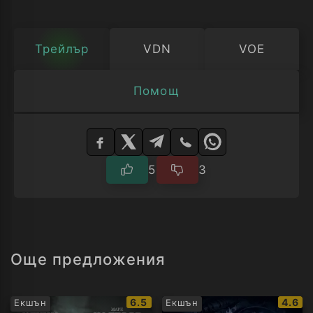
Трейлър
VDN
VOE
Помощ
Изберете
плейър
5
3
Още предложения
IMDb
IMDb
6.5
4.6
Екшън
Екшън