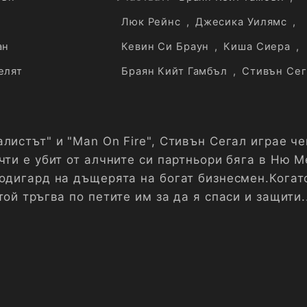
Люк Рейнс
,
Джесика Уилямс
,
ан
Кевин Си Браун
,
Киша Сиера
,
елят
Браян Кийт Гамбъл
,
Стивън Сег
листът" и "Man On Fire", Стивън Сегал играе че
чти е убит от алчните си партньори бяга в Ню М
бодигард на дъщерята на богат бизнесмен.Когат
той тръгва по петите им за да я спаси и защити.