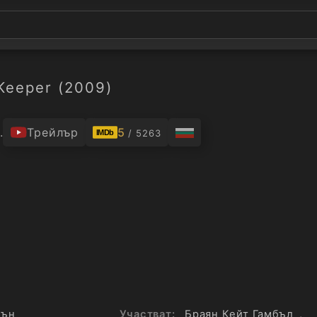
Keeper (2009)
.
Трейлър
5
/ 5263
IMDb
шън
Участват:
Браян Кейт Гамбъл
,