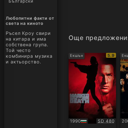
Български
Любопитни факти от
света на киното
Ръсел Кроу свири
Още предложени
на китара и има
собствена група.
Той често
IMDb
5.9
комбинира музика
Екшън
Ек
рейтинг:
и актьорство.
Качество:
1990
SD 480
20
БГ
БГ