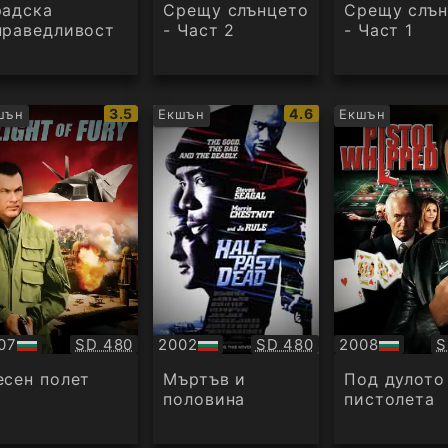
дио
радска
Срещу слънцето
Срещу слън
праведливост
- Част 2
- Част 1
IMDb
IMDb
3.5
4.6
шън
Екшън
Екшън
рейтинг:
рейтинг:
Качество:
Качество:
К
07
SD 480
2002
SD 480
2008
S
БГ
БГ
дио
аудио
аудио
есен полет
Мъртъв и
Под дулото
половина
пистолета