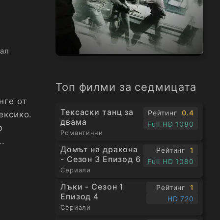
ал
Топ филми за седмицата
нге от
Тексаски танц за
Рейтинг
0.4
ексико.
двама
Full HD 1080
о
Романтични
..
Домът на дракона
Рейтинг
1
- Сезон 3 Епизод 6
Full HD 1080
Сериали
Лъки - Сезон 1
Рейтинг
1
Епизод 4
HD 720
Сериали