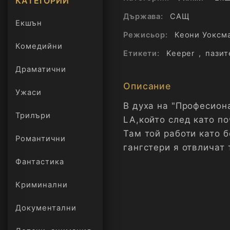
КАТЕГОРИИ
Държава:
САЩ
Екшън
Режисьор:
Кеони Уоксм
Комедийни
Етикети:
Keeper
,
пазит
Драматични
Описание
Ужаси
В духа на "Професиона
Трилъри
LA,който след като по
онлайн
Там той работи като 
Романтични
гангстери я отвличат 
Фантастика
Криминални
Документални