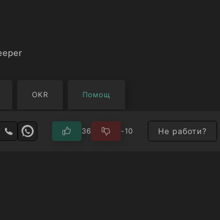
eeper
OKR
Помощ
Не работи?
36
-10