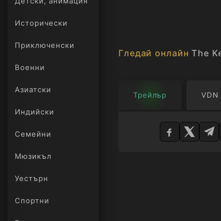
Детски, анимация
Исторически
Приключенски
Гледай онлайн
The K
Военни
Азиатски
Трейлър
VDN
Индийски
Изберете
плейър
Семейни
Мюзикъл
Уестърн
Спортни