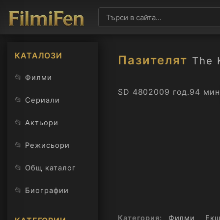
КАТАЛОЗИ
Пазителят
The 
📂
Филми
SD 480
2009 год.
94 мин
📂
Сериали
📂
Актьори
📂
Режисьори
📂
Общ каталог
📂
Биографии
Категория:
Филми
Ек