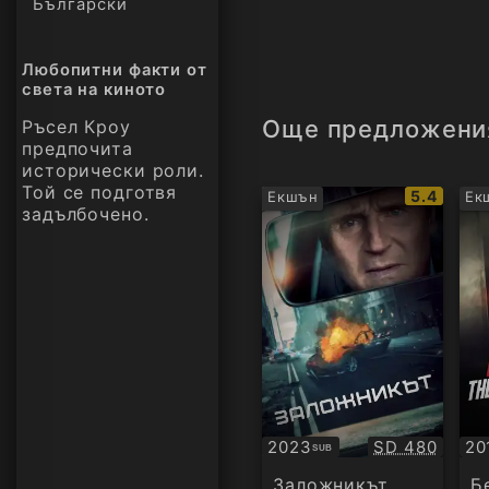
Български
Любопитни факти от
света на киното
Още предложени
Ръсел Кроу
предпочита
исторически роли.
Той се подготвя
IMDb
5.4
Екшън
Ек
задълбочено.
рейтинг:
Качество:
2023
SD 480
20
SUB
Субтитри
БГ
ау
Заложникът
Б