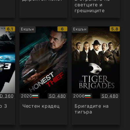
светците и
грешниците
IMDb
IMDb
IMDb
6.1
6
5.8
Екшън
Екшън
рейтинг:
рейтинг:
рейтинг
ачество:
Качество:
Качество:
D 360
2020
SD 480
2006
SD 480
БГ
БГ
аудио
аудио
р 3
Честен крадец
Бригадите на
тигъра