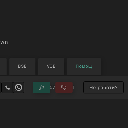
own
BSE
VOE
Помощ
Не работи?
57
1