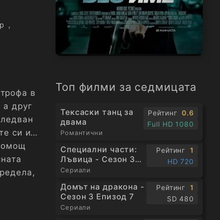
р
,
Топ филми за седмицата
строфа в
 а друг
Тексаски танц за
Рейтинг
0.6
следван
двама
Full HD 1080
те си и
Романтични
 помощ
Специални части:
Рейтинг
1
Лъвица - Сезон 3
сната
HD 720
Епизод 1
Сериали
предела,
Домът на дракона -
Рейтинг
1
Сезон 3 Епизод 7
SD 480
Сериали