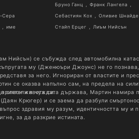
Бруно Ганц
,
Франк Лангела
,
-Сера
Себастиян Кох
,
Оливие Шнайде
,
име
Стайп Ерцег
,
Лиъм Нийсън
ам Нийсън) се събужда след автомобилна ката
съпругата му (Дженюъри Джоунс) не го познава,
представя за него. Игнориран от властите и пре
тин се оказва напълно сам, на предела на сили
да спаси живота си.
и приятели в чуждата държава, Мартин намира
 (Даян Крюгер) и се заема да разбули смъртоно
 въпрос здравия му разум, идентичността му и 
тигне, за да разкрие истината.