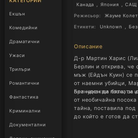
КАТЕГОРИИ
Канада
,
Япония
,
САЩ
Екшън
Режисьор:
Жауме Колет
Етикети:
Unknown
,
Без
Комедийни
Драматични
Описание
Ужаси
Д-р Мартин Харис (Ли
Берлин и открива, че 
Трилъри
онлайн
мъж (Ейдън Куин) се 
от наемни убийци, Мар
Романтични
принуден да бяга, за 
Без никакви познати 
Фантастика
от необичайна посока
тайна, поставила под
Криминални
до който е готов да с
Документални