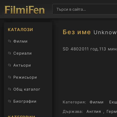
КАТАЛОЗИ
Без име
Unknow
📂
Филми
SD 480
2011 год.
113 мин
📂
Сериали
📂
Актьори
📂
Режисьори
📂
Общ каталог
📂
Биографии
Категория:
Филми
Ек
Държава:
Англия
,
Герм