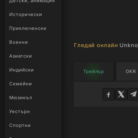
Детски, анимация
Исторически
Приключенски
Военни
Гледай онлайн
Unkn
Азиатски
Индийски
Трейлър
OKR
Изберете
Семейни
плейър
Мюзикъл
Уестърн
Спортни