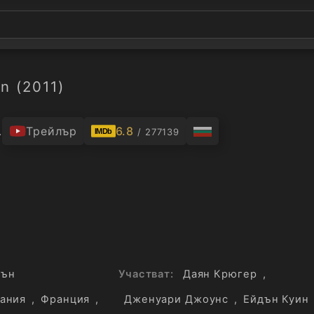
n (2011)
.
Трейлър
6.8
/ 277139
IMDb
шън
Участват:
Даян Крюгер
,
ания
,
Франция
,
Дженуари Джоунс
,
Ейдън Куин