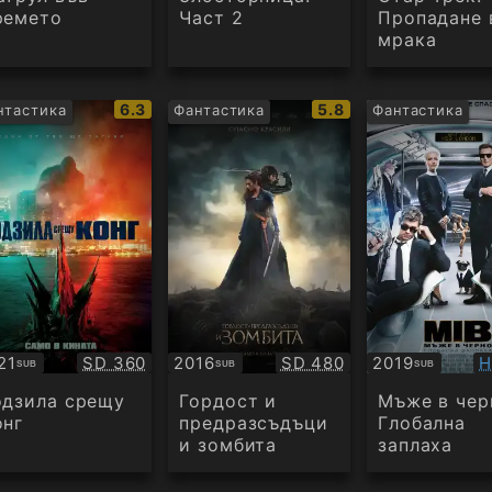
ремето
Част 2
Пропадане 
мрака
IMDb
IMDb
6.3
5.8
нтастика
Фантастика
Фантастика
рейтинг:
рейтинг:
Качество:
Качество:
К
21
SD 360
2016
SD 480
2019
H
SUB
SUB
SUB
бтитри
Субтитри
Субтитри
одзила срещу
Гордост и
Мъже в чер
онг
предразсъдъци
Глобална
и зомбита
заплаха