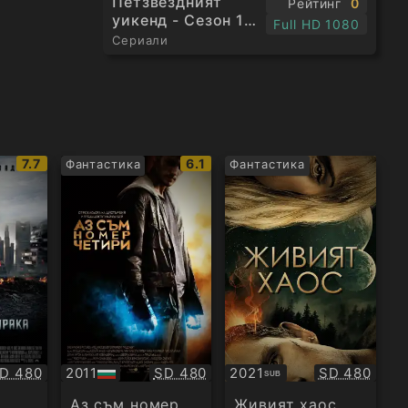
Петзвездният
Рейтинг
0
уикенд - Сезон 1
Full HD 1080
Епизод 3
Сериали
IMDb
IMDb
7.7
6.1
Фантастика
Фантастика
рейтинг:
рейтинг:
ачество:
Качество:
Качество:
D 480
2011
SD 480
2021
SD 480
SUB
БГ
Субтитри
аудио
Аз съм номер
Живият хаос