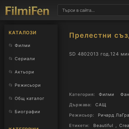
КАТАЛОЗИ
Прелестни съ
📂
Филми
SD 480
2013 год.
124 ми
📂
Сериали
📂
Актьори
📂
Режисьори
Категория:
Филми
Фан
📂
Общ каталог
Държава:
САЩ
📂
Биографии
Режисьор:
Ричард ЛаГр
Етикети:
Beautiful
,
Crea