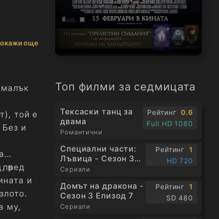
окажи още
.
Топ филми за седмицата
 малък
Тексаски танц за
Рейтинг
0.6
), той е
двама
Full HD 1080
 Без и
Романтични
и
Специални части:
Рейтинг
1
а
Лъвица - Сезон 3
HD 720
, в
 пред
Епизод 1
Сериали
ината и
Домът на дракона -
Рейтинг
1
злото.
Сезон 3 Епизод 7
SD 480
а му,
Сериали