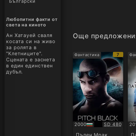
Български
Любопитни факти от
света на киното
Още предложени
Ан Хатауей сваля
косата си на живо
за ролята в
"Клетниците".
IMDb
7
Фантастика
Фа
Сцената е заснета
рейтинг
в един единствен
дубъл.
Качество:
2000
SD 480
20
БГ
Су
аудио
Пълен Мрак
П