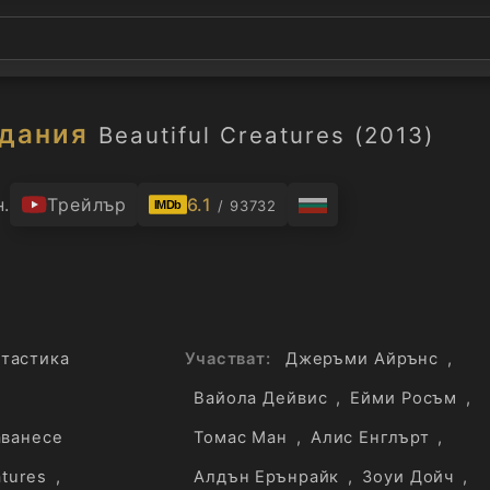
здания
Beautiful Creatures (2013)
н.
Трейлър
6.1
/ 93732
IMDb
тастика
Участват:
Джеръми Айрънс
,
Вайола Дейвис
,
Ейми Росъм
,
аванесе
Томас Ман
,
Алис Енглърт
,
tures
,
Алдън Ерънрайк
,
Зоуи Дойч
,