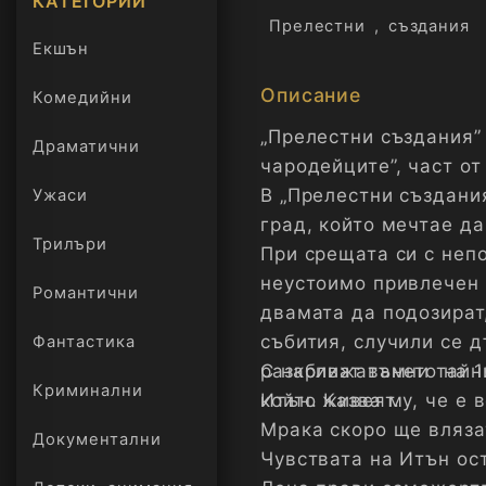
КАТЕГОРИИ
Прелестни
,
създания
Екшън
Описание
Комедийни
„Прелестни създания”
Драматични
чародейците”, част от
В „Прелестни създани
Ужаси
град, който мечтае да
Трилъри
онлайн
При срещата си с неп
неустоимо привлечен и
Романтични
двамата да подозират
събития, случили се 
Фантастика
разкриват тъмни тайни
С наближаването на 1
Криминални
който живеят.
Итън. Казва му, че е 
Мрака скоро ще влязат
Документални
Чувствата на Итън ост