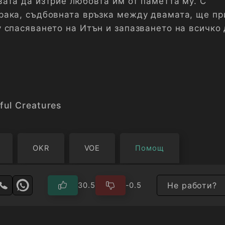
ата да изтрие любовта им от паметта му. С
ака, съдбовната връзка между двамата, ще пр
 спасяването на Итън и запазването на всичко 
ful Creatures
OKR
VOE
Помощ
Не работи?
30.5
-0.5