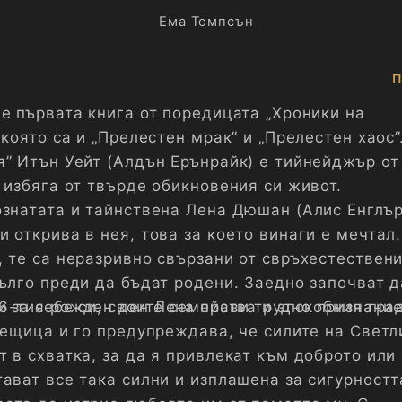
Ема Томпсън
П
 е първата книга от поредицата „Хроники на
 която са и „Прелестен мрак” и „Прелестен хаос”
я” Итън Уейт (Алдън Ерънрайк) е тийнейджър от
 избяга от твърде обикновения си живот.
ознатата и тайнствена Лена Дюшан (Алис Енглърт
 открива в нея, това за което винаги е мечтал.
, те са неразривно свързани от свръхестествен
дълго преди да бъдат родени. Заедно започват д
 за себе си, своите семейства и злокобния град
6-тия рожден ден Лена прави трудно признание
вещица и го предупреждава, че силите на Светл
 в схватка, за да я привлекат към доброто или 
ават все така силни и изплашена за сигурностт