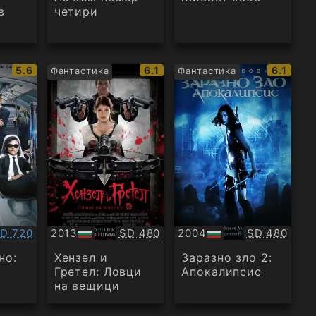
в
четири
IMDb
IMDb
IMDb
5.6
6.1
6.1
Фантастика
Фантастика
рейтинг:
рейтинг:
рейтинг
ачество:
Качество:
Качество:
D 720
2013
SD 480
2004
SD 480
БГ
БГ
аудио
аудио
но:
Хензел и
Заразно зло 2:
Гретел: Ловци
Апокалипсис
на вещици