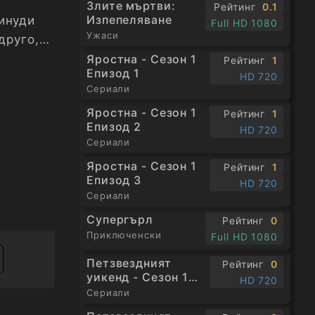
Злите мъртви:
Рейтинг
0.1
Изпепеляване
инуди
Full HD 1080
Ужаси
друго,
Яростна - Сезон 1
Рейтинг
1
Епизод 1
HD 720
Сериали
Яростна - Сезон 1
Рейтинг
1
Епизод 2
HD 720
Сериали
Яростна - Сезон 1
Рейтинг
1
Епизод 3
HD 720
Сериали
Супергърл
Рейтинг
0
Приключенски
Full HD 1080
Петзвездният
Рейтинг
0
уикенд - Сезон 1
HD 720
Епизод 1
Сериали