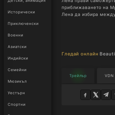
Лена прави саможертв
Детски, анимация
приближаването на Мр
Исторически
Лена да избира между
което й е скъпо.
Приключенски
Военни
Азиатски
Гледай онлайн
Beauti
Индийски
Семейни
Трейлър
VDN
Мюзикъл
Изберете
Уестърн
плейър
Спортни