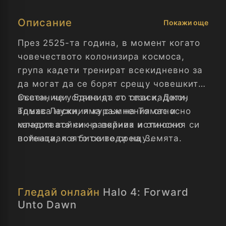
Описание
Покажи още
През 2525-та година, в момент когато
човечеството колонизира космоса,
група кадети тренират всекидневно за
да могат да се борят срещу човешките
въстаници. Единият от тези кадети,
Освен, че успява да го спаси, Джон
Томас Ласки, има съмнения относно
вдъхва нужния кураж на Томас и
качествата си на войник и относно
младия войник разкрива истинския си
войната, която се води на Земята.
потенциал в битките срещу
извънземните нашественици.
Докато Томас се бори с вътрешните си
демони, планетата е нападната от
Гледай онлайн
Halo 4: Forward
непозната на хората извънземна раса,
Unto Dawn
която унищожава всичко по пътя
си.Точно когато ситуацията изглежда