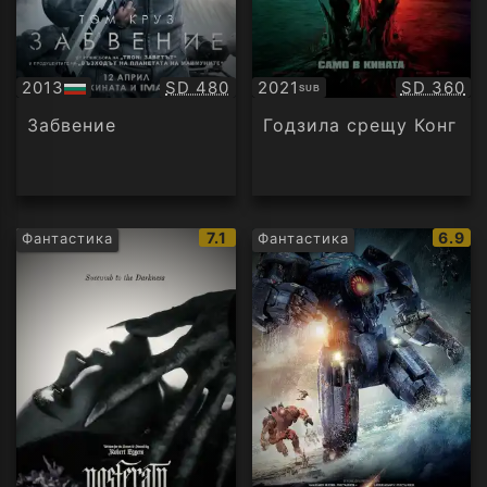
Качество:
Качество
2013
SD 480
2021
SD 360
SUB
БГ
Субтитри
аудио
Забвение
Годзила срещу Конг
IMDb
IMDb
7.1
6.9
Фантастика
Фантастика
рейтинг:
рейти