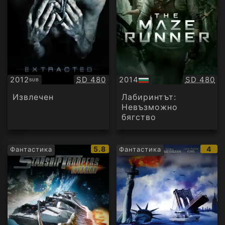
Качество:
Качество
2012
SD 480
2014
SD 480
SUB
Субтитри
БГ
аудио
Извлечен
Лабиринтът:
Невъзможно
бягство
IMDb
IMD
5.8
4
Фантастика
Фантастика
рейтинг:
рейт