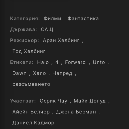
Категория:
Филми
Фантастика
Държава:
САЩ
Режисьор:
Аран Хелбинг
,
Тод Хелбинг
Етикети:
Halo
,
4
,
Forward
,
Unto
,
Dawn
,
Хало
,
Напред
,
разсъмването
Участват:
Осрик Чау
,
Майк Допуд
,
Айейн Белчер
,
Джена Берман
,
Даниел Кадмор