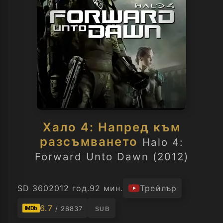
Хало 4: Напред към
разсъмването
Halo 4:
Forward Unto Dawn (2012)
SD 360
2012 год.
92 мин.
Трейлър
6.7
/ 26837
IMDb
SUB