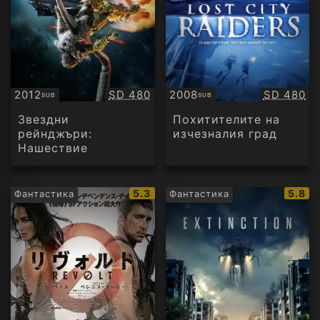
Качество:
Качество
2012
SD 480
2008
SD 480
SUB
SUB
Субтитри
Субтитри
Звездни
Похитителите на
рейнджъри:
изчезналия град
Нашествие
IMDb
IMDb
5.3
5.8
Фантастика
Фантастика
рейтинг:
рейти