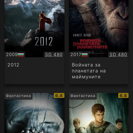
Качество:
Качество
2009
SD 480
2017
SD 480
БГ
БГ
аудио
аудио
2012
Войната за
планетата на
маймуните
IMDb
IMDb
6.4
6.8
Фантастика
Фантастика
рейтинг:
рейти