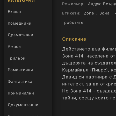
КАТЕГОРИИ
Режисьор:
Андрю Беър
Екшън
Етикети:
Zone
,
Зона
,
роботите
Комедийни
Драматични
Описание
Ужаси
Действието във филма
Зона 414, населена о
Трилъри
онлайн
дъщерята на създател
Кармайкъл (Пиърс), ко
Романтични
Давид си партнира с 
Фантастика
интелект, за да откри
Но Зона 414 - създад
Криминални
тайни, срещу които ге
Документални