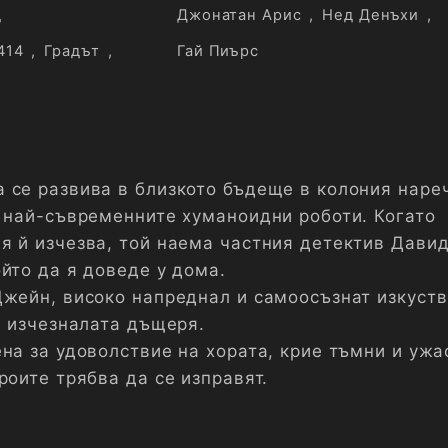
д
Джонатан Арис
,
Нед Денъхи
,
414
,
Градът
,
Гай Пиърс
 се развива в близкото бъдеще в колония наре
т най-съвременните хуманоидни роботи. Когато
я й изчезва, той наема частния детектив Дави
йто да я доведе у дома.
Джейн, високо напреднал и самоосъзнат изкуст
е изчезналата дъщеря.
ена за удоволствие на хората, крие тъмни и уж
роите трябва да се изправят.