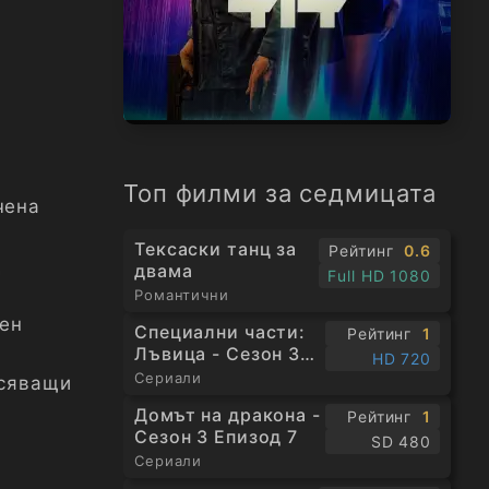
Топ филми за седмицата
чена
Тексаски танц за
Рейтинг
0.6
д
двама
Full HD 1080
Романтични
вен
Специални части:
Рейтинг
1
Лъвица - Сезон 3
HD 720
Епизод 1
Сериали
асяващи
Домът на дракона -
Рейтинг
1
Сезон 3 Епизод 7
SD 480
Сериали