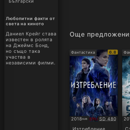
Български
Любопитни факти от
света на киното
Още предложени
Даниел Крейг става
известен в ролята
на Джеймс Бонд,
но също така
IMDb
6.8
Фантастика
Фа
участва в
рейтинг:
независими филми.
Качество:
2018
SD 480
20
SUB
Субтитри
БГ
ау
Изтребление
С