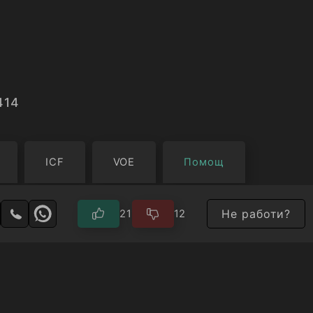
414
ICF
VOE
Помощ
Не работи?
21
12