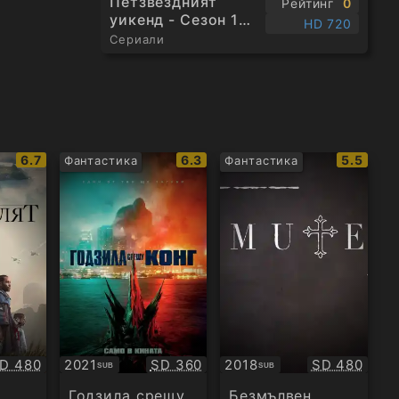
Петзвездният
Рейтинг
0
уикенд - Сезон 1
HD 720
Епизод 1
Сериали
IMDb
IMDb
IMDb
6.7
6.3
5.5
Фантастика
Фантастика
рейтинг:
рейтинг:
рейтинг
ачество:
Качество:
Качество:
D 480
2021
SD 360
2018
SD 480
SUB
SUB
Субтитри
Субтитри
Годзила срещу
Безмълвен