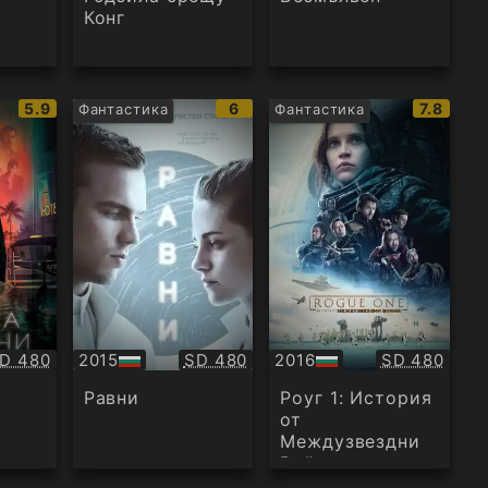
Конг
IMDb
IMDb
IMDb
5.9
6
7.8
Фантастика
Фантастика
рейтинг:
рейтинг:
рейтинг
ачество:
Качество:
Качество:
D 480
2015
SD 480
2016
SD 480
БГ
БГ
аудио
аудио
Равни
Роуг 1: История
от
Междузвездни
Войни