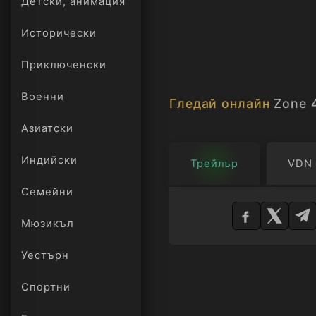
Детски, анимация
Исторически
Приключенски
Военни
Гледай онлайн
Zone 
Азиатски
Индийски
Трейлър
VDN
Изберете
Семейни
плейър
Мюзикъл
Уестърн
Спортни