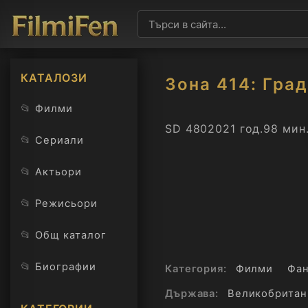
КАТАЛОЗИ
Зона 414: Гра
📂
Филми
SD 480
2021 год.
98 мин
📂
Сериали
📂
Актьори
📂
Режисьори
📂
Общ каталог
📂
Биографии
Категория:
Филми
Фан
Държава:
Великобритан