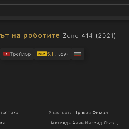
дът на роботите
Zone 414 (2021)
.
Трейлър
5.1
/ 6297
IMDb
тастика
Участват:
Травис Фимел
,
ия
Матилда Анна Ингрид Лътз
,