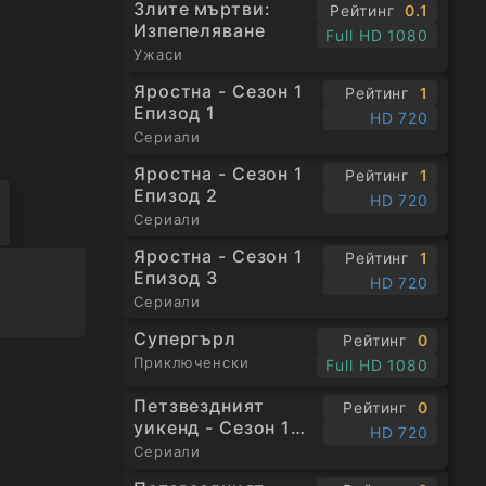
Злите мъртви:
Рейтинг
0.1
а, което
Изпепеляване
Full HD 1080
Ужаси
Яростна - Сезон 1
Рейтинг
1
етражен
Епизод 1
HD 720
Сериали
Яростна - Сезон 1
Рейтинг
1
Епизод 2
HD 720
Сериали
Яростна - Сезон 1
Рейтинг
1
Епизод 3
HD 720
Сериали
Супергърл
Рейтинг
0
Приключенски
Full HD 1080
Петзвездният
Рейтинг
0
уикенд - Сезон 1
HD 720
Епизод 1
Сериали