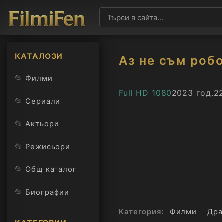
КАТАЛОЗИ
Аз не съм роб
📂
Филми
Full HD 1080
2023 год.
2
📂
Сериали
📂
Актьори
📂
Режисьори
📂
Общ каталог
📂
Биографии
Категория:
Филми
Дра