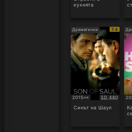
кухнята
с
IMDb
7.4
Драматични
Др
рейтинг:
Качество:
2015
SD 480
20
SUB
Субтитри
Су
Синът на Шаул
К
с