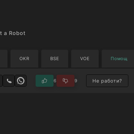
раница между това, което ни прави хора, и тов
ините...
инации, включително ОСКАР за най-добър късом
t a Robot
25г.
OKR
BSE
VOE
Помощ
Не работи?
6
9