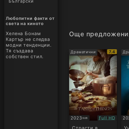
Български
Любопитни факти от
света на киното
Още предложени
Хелена Бонам
Картър не следва
модни тенденции.
Тя създава
IMDb
7.4
Драматични
Др
собствен стил.
рейтинг:
Качество:
2023
Full HD
20
SUB
Субтитри
Су
Страсти в
У