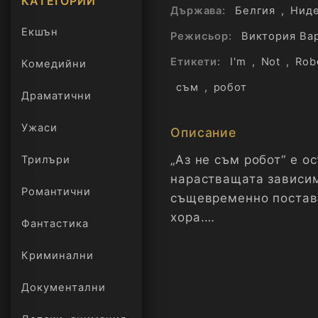
КАТЕГОРИИ
Държава:
Белгия
,
Нид
Екшън
Режисьор:
Виктория Ва
Етикети:
I'm
,
Not
,
Rob
Комедийни
съм
,
робот
Драматични
Ужаси
Описание
„Аз не съм робот“ е о
Трилъри
онлайн
нарастващата зависим
Романтични
същевременно поставя
хора.
Фантастика
Историята се върти ок
Криминални
след като многократн
Документални
съмнява в собственат
изплита разказ, койт