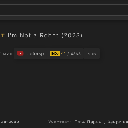
от
I'm Not a Robot (2023)
2 мин.
Трейлър
7.1
/ 4368
IMDb
SUB
матични
Участват:
Елън Парън
,
Хенри в