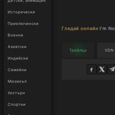
Детски, анимация
изследвайки тънката г
ни приближава до маш
Исторически
Приключенски
69 награди и 28 ном
Гледай онлайн
I'm No
игрален филм през 20
Военни
Азиатски
Трейлър
VDN
Индийски
Изберете
плейър
Семейни
Мюзикъл
Уестърн
Спортни