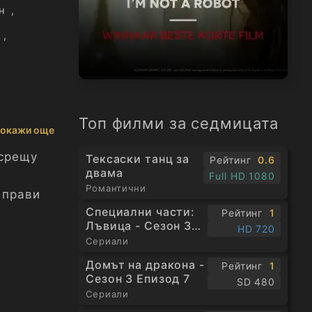
н
,
,
Топ филми за седмицата
окажи още
 срещу
Тексаски танц за
Рейтинг
0.6
двама
Full HD 1080
Романтични
 прави
Специални части:
Рейтинг
1
Лъвица - Сезон 3
HD 720
Епизод 1
Сериали
оято,
Домът на дракона -
Рейтинг
1
 се
Сезон 3 Епизод 7
SD 480
филмът
Сериали
холия,