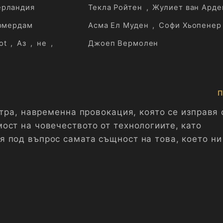
ерландия
Текла Ройтен
,
Жулиет ван Арде
рмердам
Асма Ел Муден
,
Софи Хьопенер
ot
,
Аз
,
не
,
Джоеп Вермолен
П
стра, навременна провокация, която се изправя
ост на човечеството от технологиите, като
 под въпрос самата същност на това, което ни
оло Лара (Елън Парън), музикален продуцент, к
о се проваля на тестовете CAPTCHA, започва да
а си човечност. От тази странна предпоставка 
о съчетава хумор, напрежение и намек за мелан