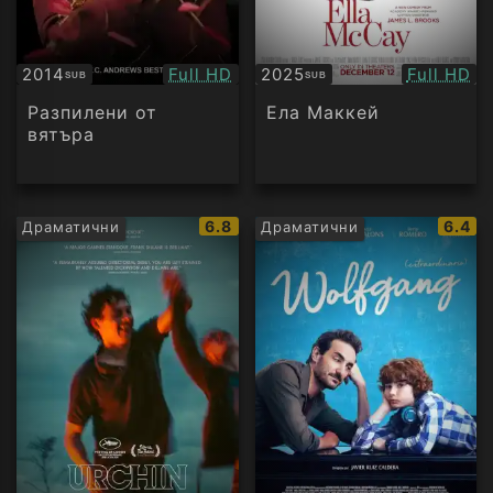
Качество:
Качество
2014
Full HD
2025
Full HD
SUB
SUB
Субтитри
Субтитри
Разпилени от
Ела Маккей
вятъра
IMDb
IMDb
6.8
6.4
Драматични
Драматични
рейтинг:
рейти