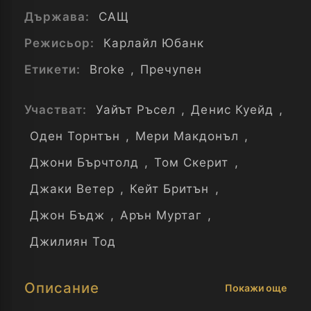
Държава:
САЩ
Режисьор:
Карлайл Юбанк
Етикети:
Broke
,
Пречупен
Участват:
Уайът Ръсел
,
Денис Куейд
,
Оден Торнтън
,
Мери Макдонъл
,
Джони Бърчтолд
,
Том Скерит
,
Джаки Ветер
,
Кейт Бритън
,
Джон Бъдж
,
Арън Муртаг
,
Джилиян Тод
Описание
Покажи още