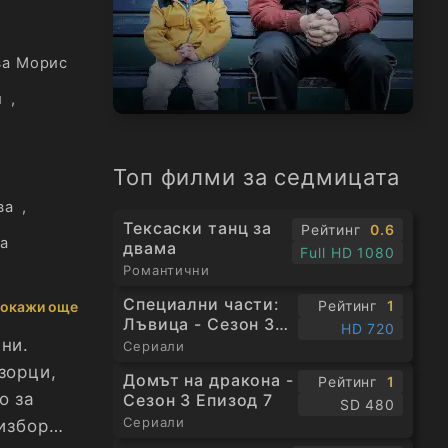
ва Морис
и
,
Топ филми за седмицата
ва
,
Тексаски танц за
Рейтинг
0.6
а
двама
Full HD 1080
Романтични
Специални части:
Рейтинг
1
окажи още
Лъвица - Сезон 3
HD 720
Епизод 1
ни.
Сериали
зорци,
Домът на дракона -
Рейтинг
1
о за
Сезон 3 Епизод 7
SD 480
Сериали
избор