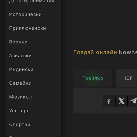
Детски, анимация
как да осигури любов,
човешки и много емоц
Исторически
достойнството пред л
Приключенски
Военни
Гледай онлайн
Nowhe
Азиатски
Индийски
Трейлър
ICF
Семейни
Изберете
Мюзикъл
плейър
Уестърн
Спортни