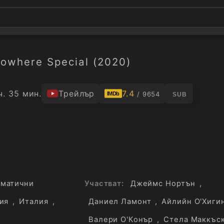
owhere Special (2020)
ч. 35 мин.
Трейлър
7.4
/ 9654
IMDb
SUB
матични
Участват:
Джеймс Нортън
,
ия
,
Италия
,
Даниел Ламонт
,
Айлийн О'Хиги
Валери О'Конър
,
Стела Маккъс