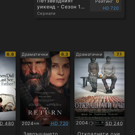
Петзвездният
Рейтинг
0
уикенд - Сезон 1
HD 720
Епизод 1
Сериали
IMDb
IMDb
IMDb
6.8
6.3
7.1
Драматични
Драматични
рейтинг:
рейтинг:
рейтинг
2004
ачество:
Качество:
Качество:
D 480
2024
HD 720
SD 240
SUB
Оригинално
Субтитри
аудио
Завръщането
Откраднати очи