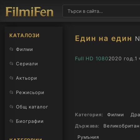
КАТАЛОЗИ
Един на един
N
📂
Филми
Full HD 1080
2020 год.
1 
📂
Сериали
📂
Актьори
📂
Режисьори
📂
Общ каталог
Категория:
Филми
Дра
📂
Биографии
Държава:
Великобритан
Румъния