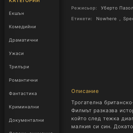
КАТЕГОРИИ
Режисьор:
Уберто Пазо
Екшън
Етикети:
Nowhere
,
Spec
Комедийни
Драматични
Ужаси
Трилъри
онлайн
Романтични
Описание
Фантастика
Трогателна британско
Криминални
Филмът разказва исто
който след тежка диа
Документални
малкия си син. Докато