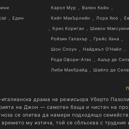
лини
Карол Мур
,
Вален Кейн
,
ial
,
Един
Кийт МакЪрлийн
,
Лора Хюз
,
Е
,
Крис Кориган
,
Шивон Максуин
Ройзин Галахър
,
Грейс Хана
,
Шон Слоун
,
Найджъл О'Нийл
,
Рода Офори-Атах
,
Ашър де Сил
Либи Макбрайд
,
Шайло де Силв
П
-италианска драма на режисьора Уберто Пазоли
рията на Джон — самотен баща и чистач на про
гноза се опитва да намери подходящо семейств
 времето му изтича, той се сблъсква с трудния 