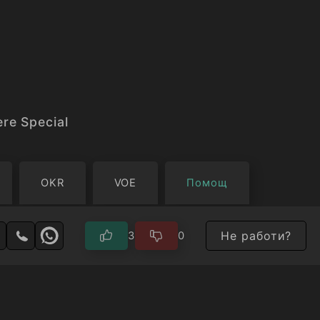
 сигурност и бъдеще за детето си. Филмът е тих
ионален разказ за родителската обич, саможер
ицето на неизбежното.
re Special
OKR
VOE
Помощ
Не работи?
3
0