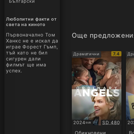
Български
Любопитни факти от
света на киното
Още предложени
Първоначално Том
Ханкс не е искал да
играе Форест Гъмп,
тъй като не бил
IMDb
7.4
Драматични
Др
сигурен дали
рейтинг:
филмът ще има
успех.
Качество:
2024
SD 480
20
SUB
Субтитри
Су
Обикновени
В