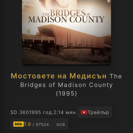
Мостовете на Медисън
The
Bridges of Madison County
(1995)
SD 360
1995 год.
2:14 мин.
Трейлър
7.6
/ 97524
IMDb
SUB