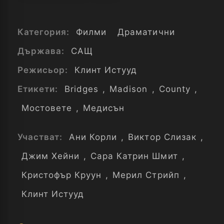
Категория:
Филми
Драматични
Държава:
САЩ
Режисьор:
Клинт Истууд
Етикети:
Bridges
,
Madison
,
County
,
Мостовете
,
Медисън
Участват:
Ани Корли
,
Виктор Слизак
,
Джим Хейни
,
Сара Катрин Шмит
,
Кристофър Круун
,
Мерил Стрийп
,
Клинт Истууд