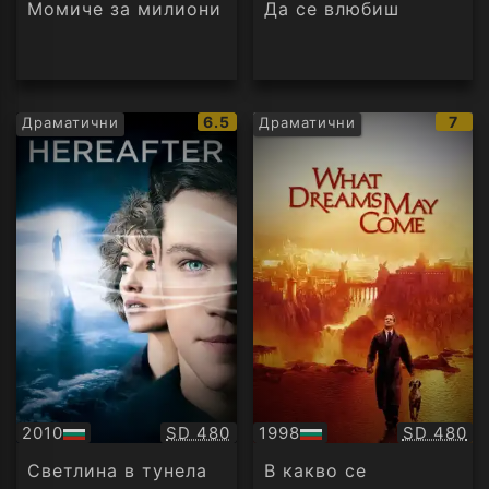
аудио
Момиче за милиони
Да се влюбиш
IMDb
IMD
6.5
7
Драматични
Драматични
рейтинг:
рейт
Качество:
Качество
2010
SD 480
1998
SD 480
БГ
БГ
аудио
аудио
Светлина в тунела
В какво се