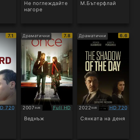
Не поглеждайте
М.Бътерфлай
нагоре
IMDb
IMDb
IMDb
7.1
7.8
6.6
Драматични
Драматични
рейтинг:
рейтинг:
рейтинг
ачество:
Качество:
Качество:
D 720
2007
Full HD
2022
HD 720
SUB
SUB
Субтитри
Субтитри
Веднъж
Сянката на деня