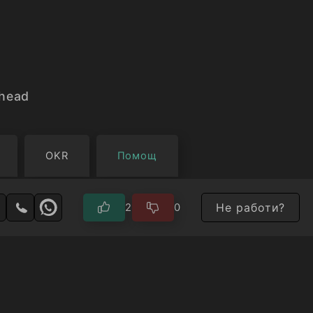
head
OKR
Помощ
Не работи?
2
0