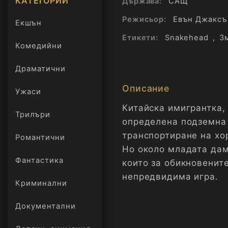
КАТЕГОРИИ
Държава:
САЩ
Режисьор:
Евън Джаксъ
Екшън
Етикети:
Snakehead
,
З
Комедийни
Драматични
Описание
Ужаси
Китайска имигрантка, 
Трилъри
онлайн
определена подземна 
транспортиране на хо
Романтични
Но около младата дам
Фантастика
които за обикновените
непредвидима игра.
Криминални
Документални