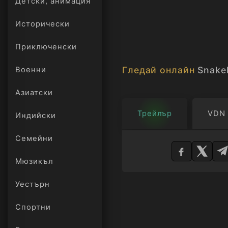
Детски, анимация
Исторически
Приключенски
Гледай онлайн
Snake
Военни
Азиатски
Трейлър
VDN
Индийски
Изберете
Семейни
плейър
Мюзикъл
Уестърн
Спортни