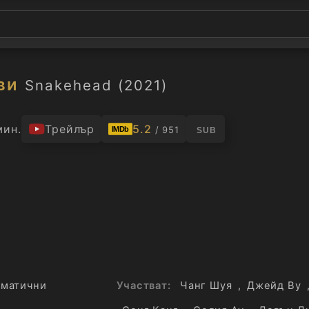
ви
Snakehead (2021)
мин.
Трейлър
5.2
/ 951
IMDb
SUB
матични
Участват:
Чанг Шуя
,
Джейд Ву