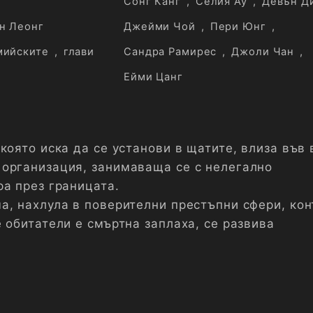
Сонг Канг
,
Селия Ау
,
Девън Д
н Леонг
Джейми Чой
,
Пери Юнг
,
мийските
,
глави
Сандра Рамирес
,
Джоли Чан
,
Ейми Цанг
която иска да се установи в щатите, влиза във 
организация, занимаваща се с нелегално
ра през границата.
а, нахлула в поверителни престъпни сфери, кон
 обитатели е смъртна заплаха, се развива