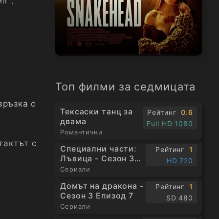
ип
,
Топ филми за седмицата
връзка с
Тексаски танц за
Рейтинг
0.6
двама
Full HD 1080
Романтични
тактът с
Специални части:
Рейтинг
1
Лъвица - Сезон 3
HD 720
Епизод 1
Сериали
Домът на дракона -
Рейтинг
1
Сезон 3 Епизод 7
SD 480
Сериали