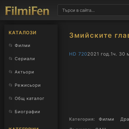
КАТАЛОЗИ
Змийските гла
📂
Филми
HD 720
2021 год.
1ч. 30 
📂
Сериали
📂
Актьори
📂
Режисьори
📂
Общ каталог
📂
Биографии
Категория:
Филми
Дра