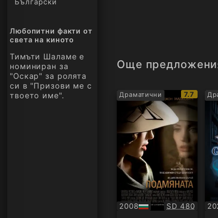
Български
Любопитни факти от
света на киното
Тимъти Шаламе е
Още предложени
номиниран за
"Оскар" за ролята
си в "Призови ме с
IMDb
7.7
твоето име".
Драматични
Др
рейтинг:
Качество:
2008
SD 480
20
БГ
Су