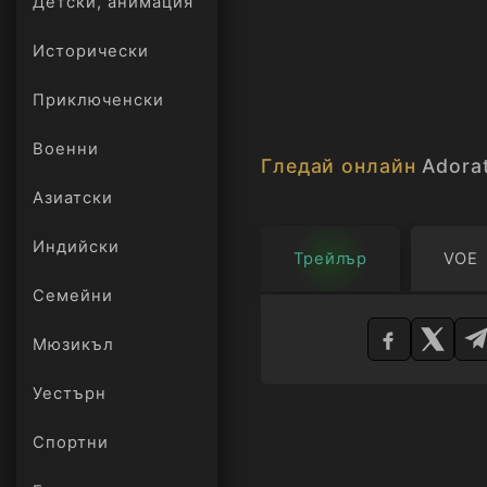
Детски, анимация
Исторически
Приключенски
Военни
Гледай онлайн
Adora
Азиатски
Индийски
Трейлър
VOE
Семейни
Изберете
плейър
Мюзикъл
Уестърн
Спортни