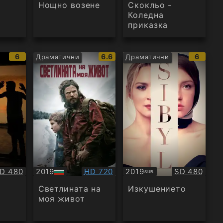
Нощно возене
Скокльо -
Коледна
приказка
IMDb
IMDb
IMDb
6
6.6
6
Драматични
Драматични
рейтинг:
рейтинг:
рейтин
ачество:
Качество:
Качество:
D 480
2019
HD 720
2019
SD 480
SUB
БГ
Субтитри
аудио
Светлината на
Изкушението
моя живот