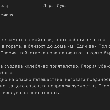
Велц
Лоран Лука
ожание
ее самотно с майка си, която работи в частна
 в гората, в близост до дома им. Един ден Пол
Глория, тайнствена нова пациентка, в която бъ
а създава колебливо приятелство, Глория убе
збяга.
едно на опасно пътешествие, неговата преданос
ие, защото опасната непредсказуемост на Глор
а изплува на повърхността.