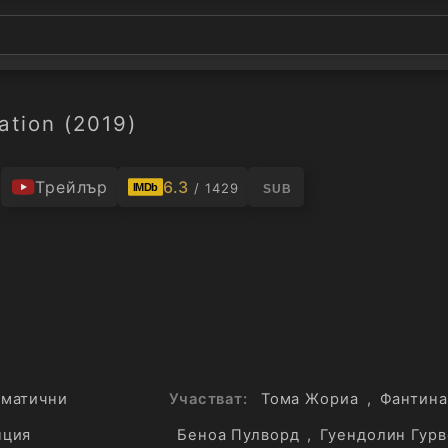
ation (2019)
.
Трейлър
6.3
/ 1429
IMDb
SUB
матични
Участват:
Тома Жориа
,
Фантина
нция
Беноа Пулворд
,
Гуендолин Гур