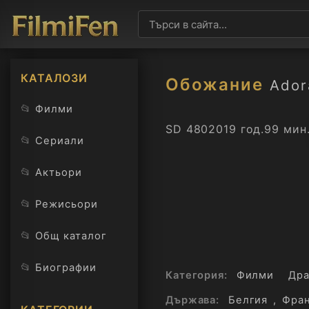
КАТАЛОЗИ
Обожание
Ador
📂
Филми
SD 480
2019 год.
99 мин
📂
Сериали
📂
Актьори
📂
Режисьори
📂
Общ каталог
📂
Биографии
Категория:
Филми
Дра
Държава:
Белгия
,
Фра