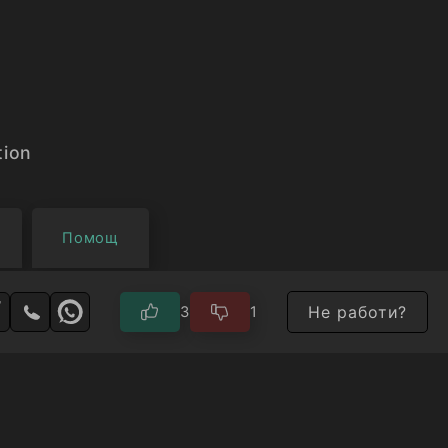
tion
Помощ
Не работи?
3
1