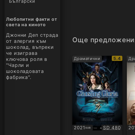
Български
Любопитни факти от
света на киното
Джонни Деп страда
Още предложени
от алергия към
шоколад, въпреки
че изиграва
IMDb
5.4
ключова роля в
Драматични
Др
рейтинг:
"Чарли и
шоколадовата
фабрика".
Качество:
2021
SD 480
20
SUB
Субтитри
БГ