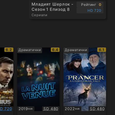
Младият Шерлок -
Рейтинг
0
Сезон 1 Епизод 8
HD 720
Сериали
IMDb
IMDb
IMDb
6.2
6.4
6.1
Драматични
Драматични
рейтинг:
рейтинг:
рейтинг
ачество:
Качество:
Качество:
D 720
2019
SD 480
2022
SD 480
SUB
SUB
Субтитри
Субтитри