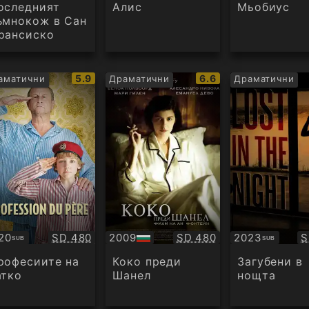
дио
оследният
Алис
Мьобиус
ъмнокож в Сан
рансиско
IMDb
IMDb
5.9
6.6
аматични
Драматични
Драматични
рейтинг:
рейтинг:
Качество:
Качество:
К
20
SD 480
2009
SD 480
2023
S
SUB
SUB
бтитри
БГ
Субтитри
аудио
рофесиите на
Коко преди
Загубени в
атко
Шанел
нощта