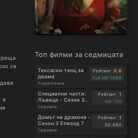
Топ филми за седмицата
 среща
рзо се
Тексаски танц за
Рейтинг
0.6
двама
Full HD 1080
ждава
Романтични
Специални части:
Рейтинг
1
т е
Лъвица - Сезон 3
HD 720
Епизод 1
Сериали
ия
Домът на дракона -
Рейтинг
1
Сезон 3 Епизод 7
SD 480
Сериали