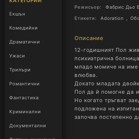
КАТЕГОРИИ
Режисьор:
Фабрис Дьо 
Екшън
Етикети:
Adoration
,
Об
Комедийни
Описание
Драматични
12-годишният Пол жив
Ужаси
психиатрична болница
младо момиче на име 
Трилъри
онлайн
влюбва.
Докато младата двойк
Романтични
Пол да й помогне да и
Фантастика
Но когато тръгват за
подложена на изпитан
Криминални
започва постепенно д
Документални