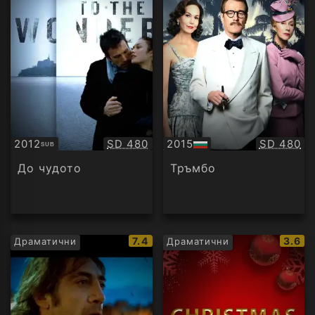
Качество:
Качество
2012
SD 480
2015
SD 480
SUB
Субтитри
БГ
аудио
До чудото
Тръмбо
IMDb
IMDb
7.4
3.6
Драматични
Драматични
рейтинг:
рейти