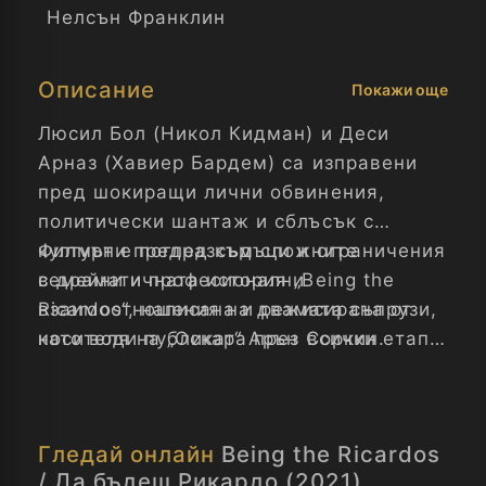
Нелсън Франклин
Описание
Покажи още
Люсил Бол (Никол Кидман) и Деси
Арназ (Хавиер Бардем) са изправени
пред шокиращи лични обвинения,
политически шантаж и сблъсък с
културни предразсъдъци и ограничения
Филмът е поглед към сложните
в драматичната история „Being the
семейни и професионални
Ricardos“, написана и режисирана от
взаимоотношения на двамата съпрузи,
носителя на „Оскар“ Арън Соркин.
като води публиката през всички етапи
на създаване на ситкома – от работата
по сценариите, през студиото за
снимки до личното пространство на
Гледай онлайн
Being the Ricardos
Бол и Арназ по време на една особено
/ Да бъдеш Рикардо (2021)
критична седмица за тяхното шоу „I