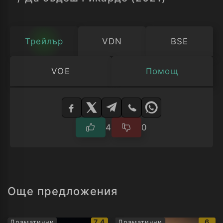
Love Lucy“.
Трейлър
VDN
BSE
VOE
Помощ
Изберете
плейър
4
0
Още предложения
IMDb
IMD
7.4
6
Драматични
Драматични