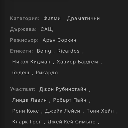
Категория:
Филми
Драматични
Държава:
САЩ
Режисьор:
Арън Соркин
Етикети:
Being
,
Ricardos
,
Никол Кидман
,
Хавиер Бардем
,
бъдеш
,
Рикардо
Участват:
Джон Рубинстайн
,
Линда Лавин
,
Робърт Пайн
,
Рони Кокс
,
Джейк Лейси
,
Тони Хейл
,
Кларк Грег
,
Джей Кей Симънс
,