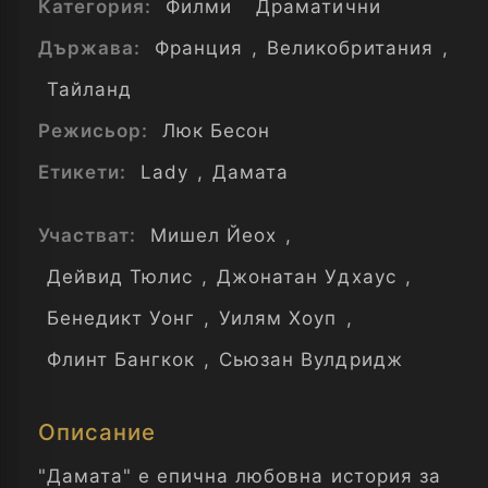
Категория:
Филми
Драматични
Държава:
Франция
,
Великобритания
,
Тайланд
Режисьор:
Люк Бесон
Етикети:
Lady
,
Дамата
Участват:
Мишел Йеох
,
Дейвид Тюлис
,
Джонатан Удхаус
,
Бенедикт Уонг
,
Уилям Хоуп
,
Флинт Бангкок
,
Сьюзан Вулдридж
Описание
"Дамата" е епична любовна история за