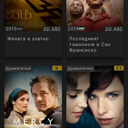
Качество:
Качество
2015
SD 480
2019
SD 480
SUB
Субтитри
БГ
аудио
Жената в златно
Последният
тъмнокож в Сан
Франсиско
IMDb
IMDb
6
7.1
Драматични
Драматични
рейтинг:
рейт