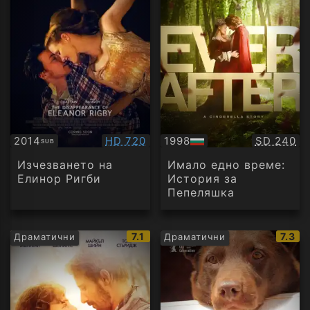
Качество:
Качество
2014
HD 720
1998
SD 240
SUB
Субтитри
БГ
аудио
Изчезването на
Имало едно време:
Елинор Ригби
История за
Пепеляшка
IMDb
IMDb
7.1
7.3
Драматични
Драматични
рейтинг:
рейти