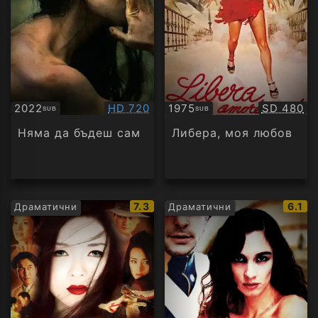
Качество:
Качество
2022
HD 720
1975
SD 480
SUB
SUB
Субтитри
Субтитри
Няма да бъдеш сам
Либера, моя любов
IMDb
IMDb
7.3
6.1
Драматични
Драматични
рейтинг:
рейти