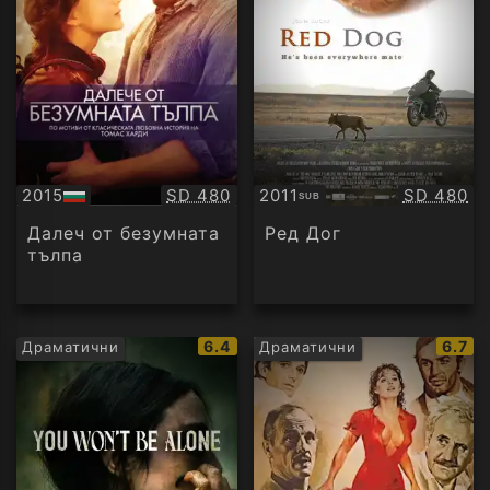
Качество:
Качество
2015
SD 480
2011
SD 480
SUB
БГ
Субтитри
аудио
Далеч от безумната
Ред Дог
тълпа
IMDb
IMDb
6.4
6.7
Драматични
Драматични
рейтинг:
рейти