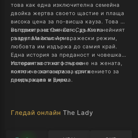
това как една изключителна семейна
двойка жертва своето щастие и плаща
висока цена за по-висша кауза. Това е
историята на Онг Сан Суу Ки и нейният
Въпреки разстоянието, дългата
съпруг Майкъл Арис.
раздяла и опасния вражески режим,
любовта им издържа до самия край.
Една история за преданост и човешка
толерантност на фона на
История за тихото търсене на жената,
политическата криза, която
която е в основата на движението за
продължава и днес.
демокрация в Бирма.
Гледай онлайн
The Lady