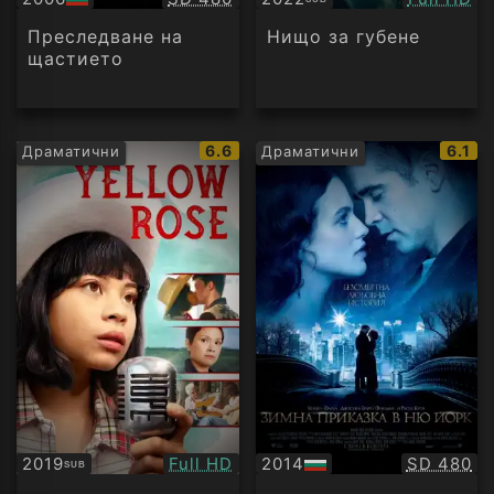
БГ
Субтитри
аудио
Преследване на
Нищо за губене
щастието
IMDb
IMDb
6.6
6.1
Драматични
Драматични
рейтинг:
рейти
Качество:
Качество
2019
Full HD
2014
SD 480
SUB
Субтитри
БГ
аудио