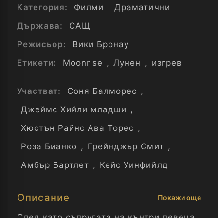
Категория:
Филми
Драматични
Държава:
САЩ
Режисьор:
Вики Бронау
Етикети:
Moonrise
,
Лунен
,
изгрев
Участват:
Соня Балморес
,
Джеймс Хийли младши
,
Хюстън Райнс Ава Торес
,
Роза Бианко
,
Грейнджър Смит
,
Амбър Бартлет
,
Кейс Уинфийлд
Описание
Покажи още
След като съпругата на кънтри певеца