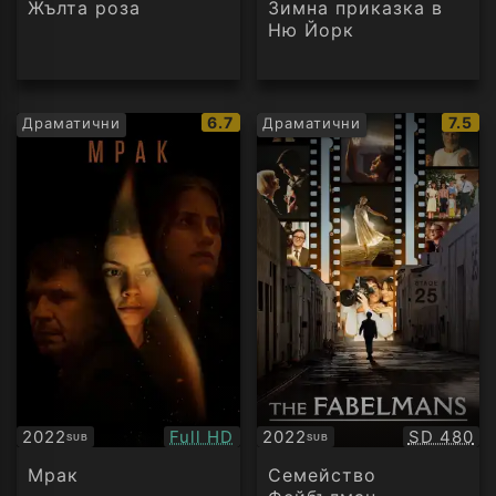
Жълта роза
Зимна приказка в
Ню Йорк
IMDb
IMDb
6.7
7.5
Драматични
Драматични
рейтинг:
рейти
Качество:
Качество
2022
Full HD
2022
SD 480
SUB
SUB
Субтитри
Субтитри
Мрак
Семейство