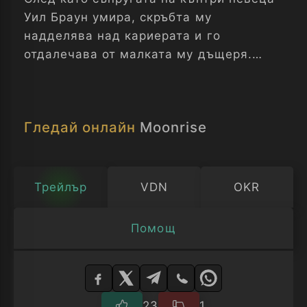
Уил Браун умира, скръбта му
надделява над кариерата и го
отдалечава от малката му дъщеря.
Докато един ярък и талантлив дресьор
на коне не му показва сила, прошка и
благодат да живее отново.
Гледай онлайн
Moonrise
Трейлър
VDN
OKR
Помощ
Изберете
плейър
23
1