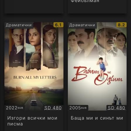
Фейбълман
IMDb
IMDb
6.1
8.2
Драматични
Драматични
рейтинг:
рейти
Качество:
Качество
2022
SD 480
2005
SD 480
SUB
SUB
Субтитри
Субтитри
Изгори всички мои
Баща ми и синът ми
писма