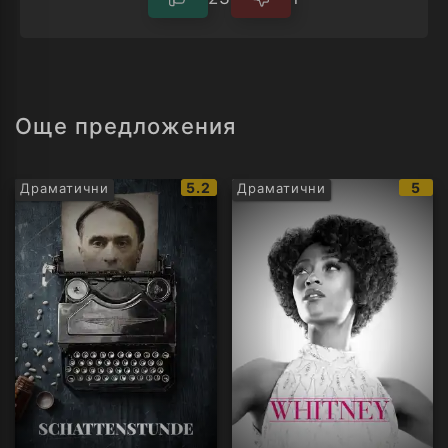
Още предложения
IMDb
IMD
5.2
5
Драматични
Драматични
рейтинг:
рейт