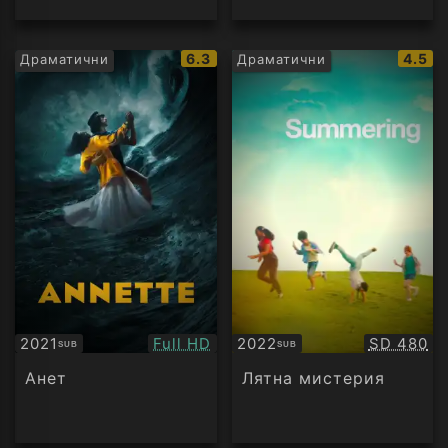
IMDb
IMDb
6.3
4.5
Драматични
Драматични
рейтинг:
рейти
Качество:
Качество
2021
Full HD
2022
SD 480
SUB
SUB
Субтитри
Субтитри
Анет
Лятна мистерия