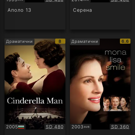
Субтитри
Субтитри
Аполо 13
Серена
IMDb
IMDb
8
6.6
Драматични
Драматични
рейтинг:
рейти
Качество:
Качество
2005
SD 480
2003
SD 360
SUB
БГ
Субтитри
аудио