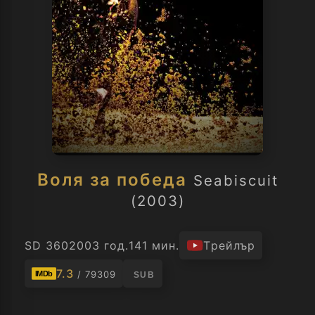
Воля за победа
Seabiscuit
(2003)
SD 360
2003 год.
141 мин.
Трейлър
7.3
/ 79309
IMDb
SUB