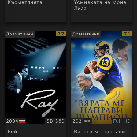
Късметлията
Усмивката на Мона
Лиза
IMDb
IMDb
7.7
7.1
Драматични
Драматични
рейтинг:
рейт
Качество:
Качество
2004
SD 360
2021
Full HD
SUB
БГ
Субтитри
аудио
Рей
Вярата ме направи