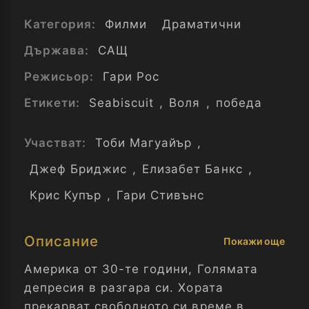
Категория:
Филми
Драматични
Държава:
САЩ
Режисьор:
Гари Рос
Етикети:
Seabiscuit
,
Воля
,
победа
Участват:
Тоби Магуайър
,
Джеф Бриджис
,
Елизабет Банкс
,
Крис Купър
,
Гари Стивънс
Описание
Покажи още
Америка от 30-те години, Голямата
депресия в разгара си. Хората
прекарват свободното си време в