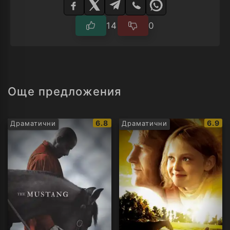
плейър
14
0
Още предложения
IMDb
IMDb
6.8
6.9
Драматични
Драматични
рейтинг:
рейти