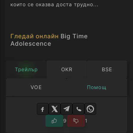
които се оказва доста трудно...
Гледай онлайн
Big Time
Adolescence
Трейлър
OKR
BSE
VOE
Помощ
Изберете
плейър
9
1