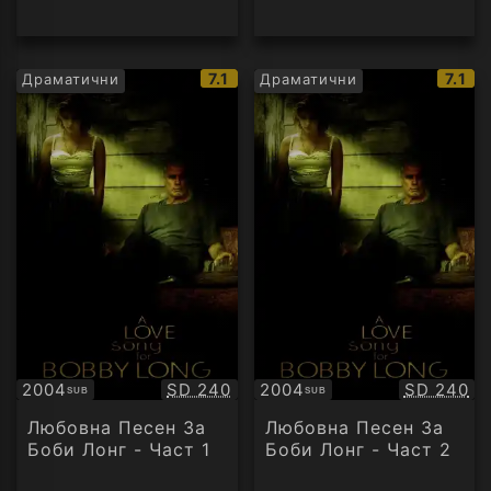
IMDb
IMDb
7.1
7.1
Драматични
Драматични
рейтинг:
рейт
Качество:
Качество
2004
SD 240
2004
SD 240
SUB
SUB
Субтитри
Субтитри
Любовна Песен За
Любовна Песен За
Боби Лонг - Част 1
Боби Лонг - Част 2