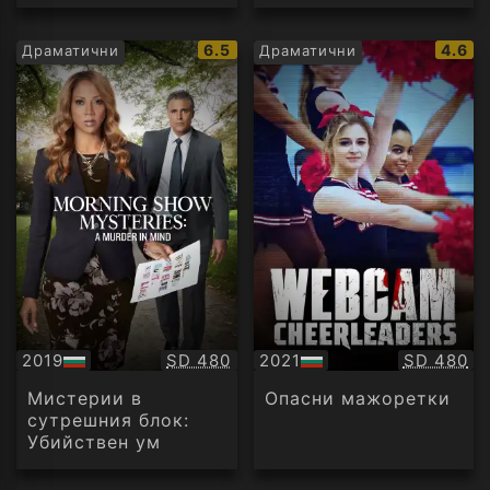
IMDb
IMDb
6.5
4.6
Драматични
Драматични
рейтинг:
рейти
Качество:
Качество
2019
SD 480
2021
SD 480
БГ
БГ
аудио
аудио
Мистерии в
Опасни мажоретки
сутрешния блок:
Убийствен ум