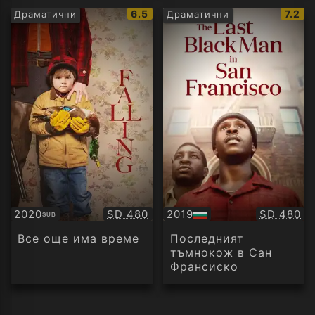
IMDb
IMDb
6.5
7.2
Драматични
Драматични
рейтинг:
рейти
Качество:
Качество
2020
SD 480
2019
SD 480
SUB
Субтитри
БГ
аудио
Все още има време
Последният
тъмнокож в Сан
Франсиско