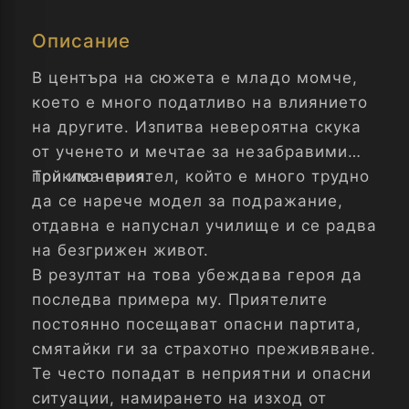
Описание
В центъра на сюжета е младо момче,
което е много податливо на влиянието
на другите. Изпитва невероятна скука
от ученето и мечтае за незабравими
приключения.
Той има приятел, който е много трудно
да се нарече модел за подражание,
отдавна е напуснал училище и се радва
на безгрижен живот.
В резултат на това убеждава героя да
последва примера му. Приятелите
постоянно посещават опасни партита,
смятайки ги за страхотно преживяване.
Те често попадат в неприятни и опасни
ситуации, намирането на изход от