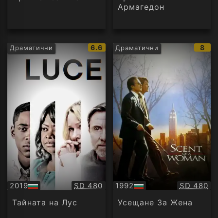
Армагедон
IMDb
IMD
6.6
8
Драматични
Драматични
рейтинг:
рейт
Качество:
Качество
2019
SD 480
1992
SD 480
БГ
БГ
аудио
аудио
Тайната на Лус
Усещане За Жена