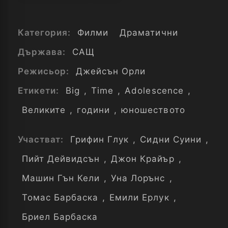
Категория:
Филми
Драматични
Държава:
САЩ
Режисьор:
Джейсън Орли
Етикети:
Big
,
Time
,
Adolescence
,
Великите
,
години
,
юношеството
Участват:
Грифин Глук
,
Сидни Суини
,
Пийт Дейвидсън
,
Джон Крайър
,
Машин Гън Кели
,
Уна Лорънс
,
Томас Барбаска
,
Емили Ерлук
,
Бриел Барбаска