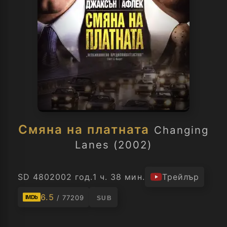
Смяна на платната
Changing
Lanes (2002)
SD 480
2002 год.
1 ч. 38 мин.
Трейлър
6.5
/ 77209
IMDb
SUB