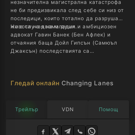
незначителна магистрална катастрофа
не би предизвикала след себе си низ от
последици, които тотално да разрушат
живота на двама души.
Но в случая на младия и амбициозен
адвокат Гавин Банек (Бен Афлек) и
отчаяния баща Дойл Гипсън (Самюъл
Джаксън) последствията са
фрапиращи, а животът на двамата -
променен завинаги.
Гледай онлайн
Changing Lanes
Трейлър
VDN
Помощ
Изберете
плейър