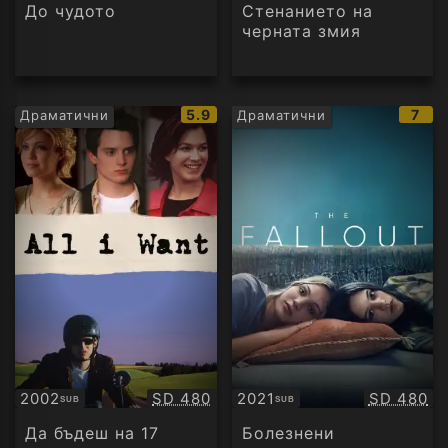
аудио
До чудото
Стенанието на
черната змия
IMDb
IMD
5.9
7
Драматични
Драматични
рейтинг:
рейт
Качество:
Качество
2002
SD 480
2021
SD 480
SUB
SUB
Субтитри
Субтитри
Да бъдеш на 17
Болезнени