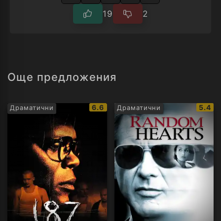
19
2
Още предложения
IMDb
IMDb
6.6
5.4
Драматични
Драматични
рейтинг:
рейти