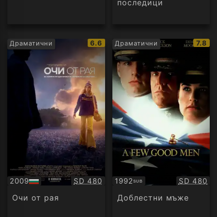
последици
IMDb
IMDb
6.6
7.8
Драматични
Драматични
рейтинг:
рейти
Качество:
Качество
2009
SD 480
1992
SD 480
SUB
БГ
Субтитри
аудио
Очи от рая
Доблестни мъже