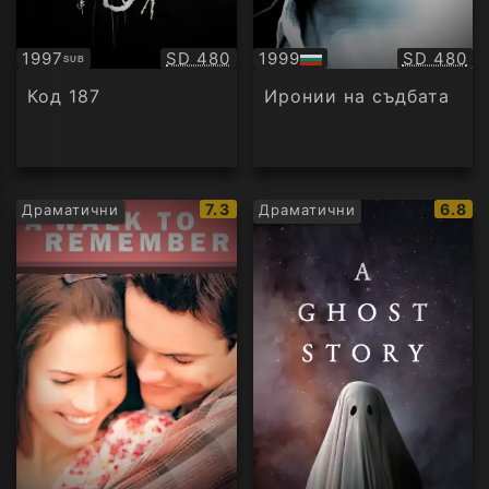
Качество:
Качество
1997
SD 480
1999
SD 480
SUB
Субтитри
БГ
аудио
Код 187
Иронии на съдбата
IMDb
IMDb
7.3
6.8
Драматични
Драматични
рейтинг:
рейти