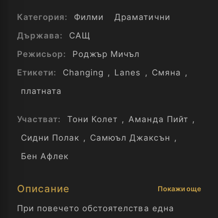
Категория:
Филми
Драматични
Държава:
САЩ
Режисьор:
Роджър Мичъл
Етикети:
Changing
,
Lanes
,
Смяна
,
платната
Участват:
Тони Колет
,
Аманда Пийт
,
Сидни Полак
,
Самюъл Джаксън
,
Бен Афлек
Описание
Покажи още
При повечето обстоятелства една