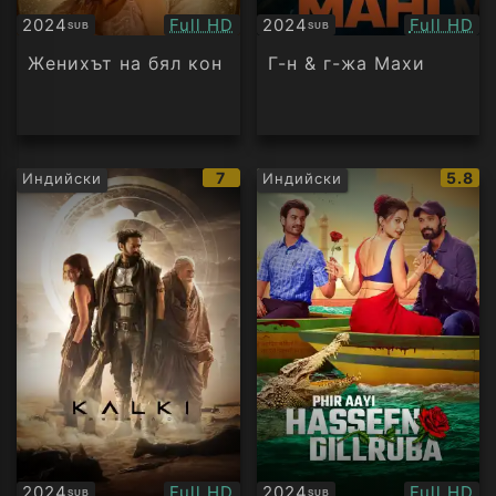
Качество:
Качество
2024
Full HD
2024
Full HD
SUB
SUB
Субтитри
Субтитри
Женихът на бял кон
Г-н & г-жа Махи
IMDb
IMDb
7
5.8
Индийски
Индийски
рейтинг:
рейти
Качество:
Качество
2024
Full HD
2024
Full HD
SUB
SUB