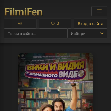
0
Вход в сайта
Превключване
Любими
между
Избери
тъмна
и
светла
тема
Ф
С
А
Р
C