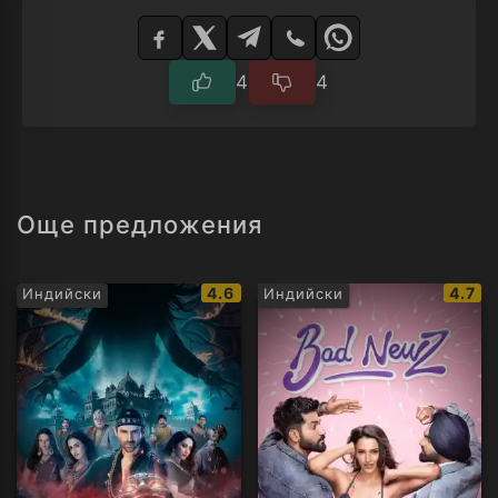
Изберете
плейър
4
4
Още предложения
IMDb
IMDb
4.6
4.7
Индийски
Индийски
рейтинг:
рейти