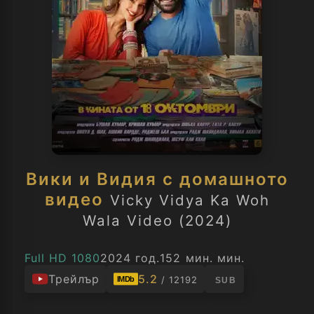
Вики и Видия с домашното
видео
Vicky Vidya Ka Woh
Wala Video (2024)
Full HD 1080
2024 год.
152 мин. мин.
Трейлър
5.2
/ 12192
IMDb
SUB