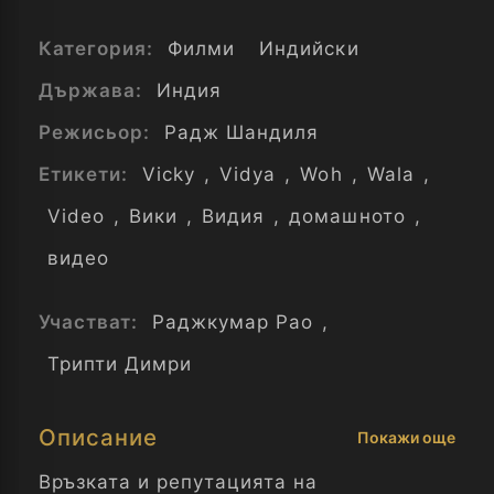
Категория:
Филми
Индийски
Държава:
Индия
Режисьор:
Радж Шандиля
Етикети:
Vicky
,
Vidya
,
Woh
,
Wala
,
Video
,
Вики
,
Видия
,
домашното
,
видео
Участват:
Раджкумар Рао
,
Трипти Димри
Описание
Покажи още
Връзката и репутацията на