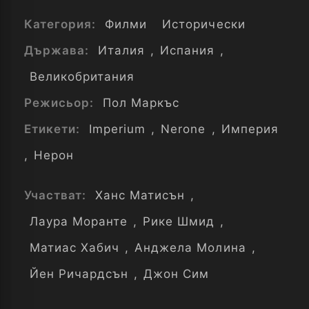
Категория:
Филми
Исторически
Държава:
Италия
,
Испания
,
Великобритания
Режисьор:
Пол Маркъс
Етикети:
Imperium
,
Nerone
,
Империя
,
Нерон
Участват:
Ханс Матисън
,
Лаура Моранте
,
Рике Шмид
,
Матиас Хабич
,
Анджела Молина
,
Йен Ричардсън
,
Джон Сим