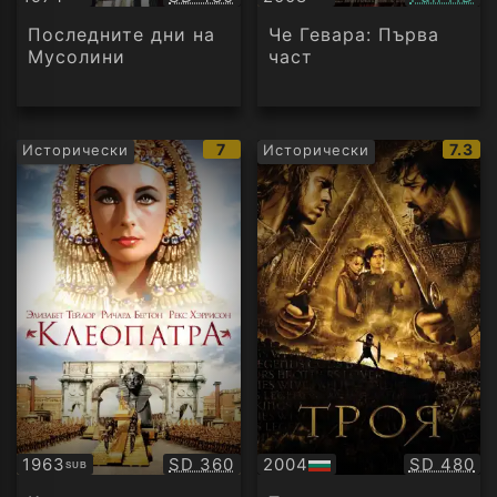
Субтитри
Субтитри
Последните дни на
Че Гевара: Първа
Мусолини
част
IMDb
IMDb
7
7.3
Исторически
Исторически
рейтинг:
рейти
Качество:
Качество
1963
SD 360
2004
SD 480
SUB
Субтитри
БГ
аудио