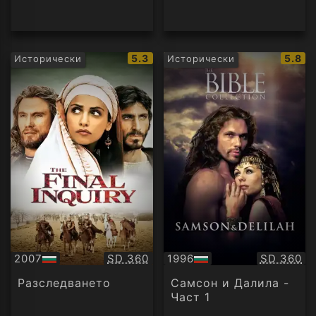
IMDb
IMDb
5.3
5.8
Исторически
Исторически
рейтинг:
рейти
Качество:
Качество
2007
SD 360
1996
SD 360
БГ
БГ
аудио
аудио
Разследването
Самсон и Далила -
Част 1