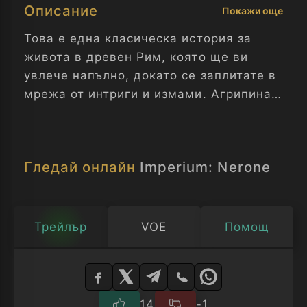
Описание
Покажи още
Това е една класическа история за
живота в древен Рим, която ще ви
увлече напълно, докато се заплитате в
мрежа от интриги и измами. Агрипина,
сестрата на жестокия император
Калигула, отглежда сина си Нерон с
нежност и взискателност.
Гледай онлайн
Imperium: Nerone
Енобарбус е бащата на момчето, а
също и основен инициатор на заговор
срещу тиранина. Когато планът е
разкрит, бащата на Нерон е убит,
Трейлър
VOE
Помощ
Агрипина е заточена на отдалечен
Изберете
остров, а Нерон трябва да бъде
плейър
отгледан от леля си Домиция.
14
-1