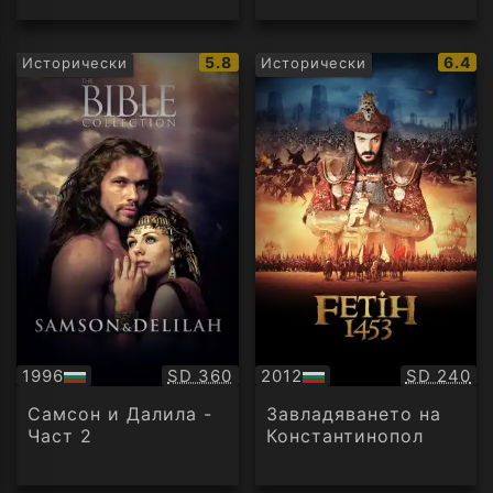
IMDb
IMDb
5.8
6.4
Исторически
Исторически
рейтинг:
рейти
Качество:
Качество
1996
SD 360
2012
SD 240
БГ
БГ
аудио
аудио
Самсон и Далила -
Завладяването на
Част 2
Константинопол