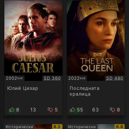
рейтинг:
рейти
Качество:
Качество
2002
SD 360
2022
SD 480
SUB
SUB
Субтитри
Субтитри
Юлий Цезар
Последната
кралица
8
13
5
55
63
8
IMDb
IMDb
8.2
6.8
Исторически
Исторически