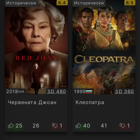
IMDb
IMDb
6.4
6.5
Исторически
Исторически
рейтинг:
рейти
Качество:
Качество
2018
SD 480
1999
SD 360
SUB
Субтитри
БГ
аудио
Червената Джоан
Клеопатра
25
26
1
40
41
1