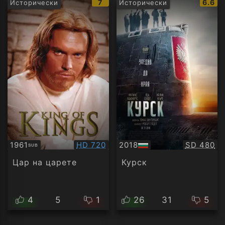
IMDb
IMDb
7
6.6
Исторически
Исторически
рейтинг:
рейти
Качество:
Качество
1961
HD 720
2018
SD 480
SUB
Субтитри
БГ
аудио
Цар на царете
Курск
4
5
1
26
31
5