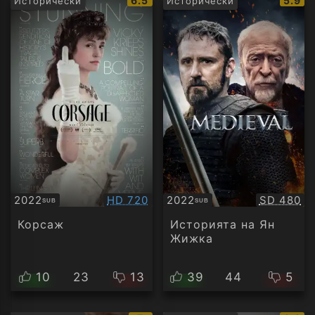
6.5
5.9
Исторически
Исторически
рейтинг:
рейти
Качество:
Качество
2022
HD 720
2022
SD 480
SUB
SUB
Субтитри
Субтитри
Корсаж
Историята на Ян
Жижка
10
23
13
39
44
5