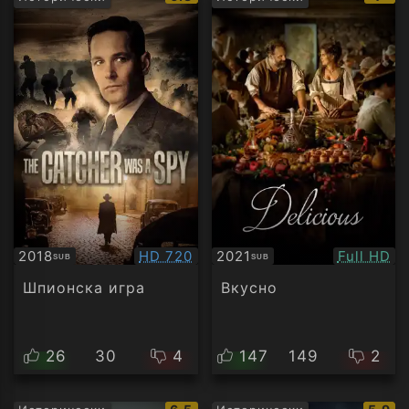
рейтинг:
рейт
Качество:
Качество
2018
HD 720
2021
Full HD
SUB
SUB
Субтитри
Субтитри
Шпионска игра
Вкусно
26
30
4
147
149
2
IMDb
IMDb