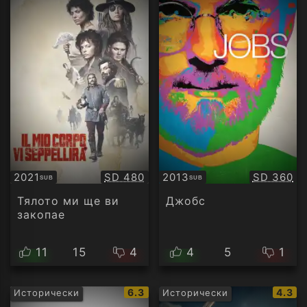
Качество:
Качество
2021
SD 480
2013
SD 360
SUB
SUB
Субтитри
Субтитри
Тялото ми ще ви
Джобс
закопае
11
15
4
4
5
1
IMDb
IMDb
6.3
4.3
Исторически
Исторически
рейтинг:
рейти