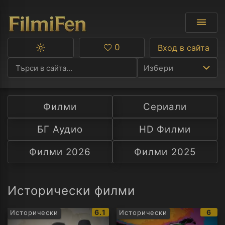
0
Вход в сайта
Превключване
Любими
между
Избери
тъмна
и
светла
тема
Филми
Сериали
Ф
БГ Аудио
HD Филми
С
Филми 2026
Филми 2025
А
Р
Исторически филми
C
IMDb
IMD
6.1
6
Исторически
Исторически
рейтинг:
рейт