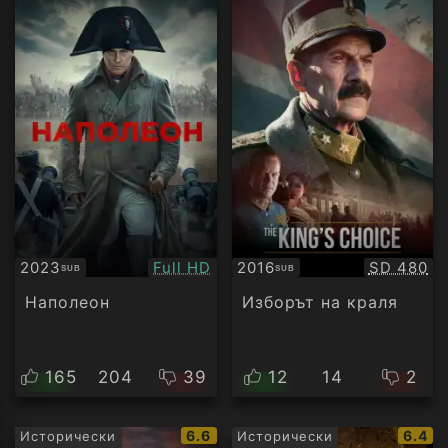
Качество:
Качество
2023
Full HD
2016
SD 480
SUB
SUB
Субтитри
Субтитри
Наполеон
Изборът на краля
165
204
39
12
14
2
IMDb
IMDb
6.6
6.4
Исторически
Исторически