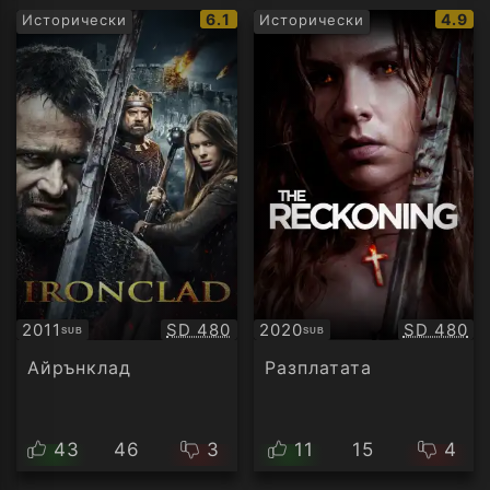
IMDb
IMDb
6.1
4.9
Исторически
Исторически
рейтинг:
рейти
Качество:
Качество
2011
SD 480
2020
SD 480
SUB
SUB
Субтитри
Субтитри
Айрънклад
Разплатата
43
46
3
11
15
4