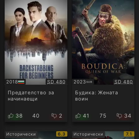
Качество:
Качество
2018
SD 480
2023
SD 480
SUB
БГ
Субтитри
аудио
Предателство за
Будика: Жената
начинаещи
воин
38
40
2
41
75
34
IMDb
IMDb
6.3
7.1
Исторически
Исторически
рейтинг:
рейт