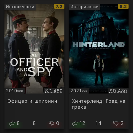
IMDb
IMDb
7.2
6.2
Исторически
Исторически
рейтинг:
рейти
Качество:
Качество
2019
SD 480
2021
SD 480
SUB
SUB
Субтитри
Субтитри
Офицер и шпионин
Хинтерленд: Град на
греха
8
8
0
12
14
2