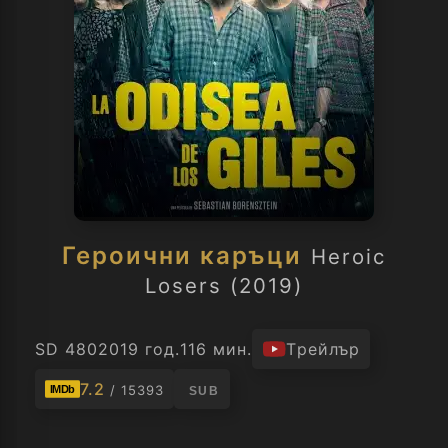
Героични каръци
Heroic
Losers (2019)
SD 480
2019 год.
116 мин.
Трейлър
7.2
/ 15393
IMDb
SUB