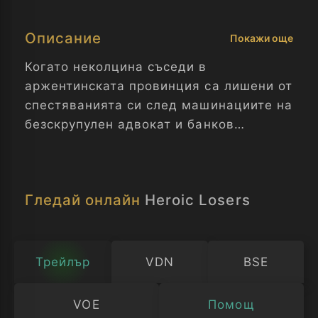
Описание
Покажи още
Когато неколцина съседи в
аржентинската провинция са лишени от
спестяванията си след машинациите на
безскрупулен адвокат и банков
мениджър, те се обединяват, за да
осъществят сложен обир и да си
върнат своето. Годината е 2001-а и
Гледай онлайн
Heroic Losers
Аржентина е на дъното на помитаща
финансова криза. Фермин - някогашна
футболна звезда, чиято слава отдавна
е отминала, сега има автосервиз в
Трейлър
VDN
BSE
заспало провинциално градче.
VOE
Помощ
Надявайки се да измъкне както