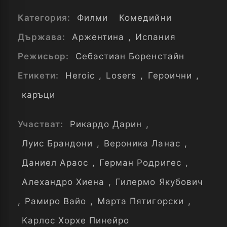
Категория:
Филми
Комедийни
Държава:
Аржентина
,
Испания
Режисьор:
Себастиан Боренстайн
Етикети:
Heroic
,
Losers
,
Героични
,
каръци
Участват:
Рикардо Дарин
,
Луис Брандони
,
Вероника Ланас
,
Даниел Араос
,
Герман Родригес
,
Алехандро Хиена
,
Гилермо Якубович
,
Рамиро Вайо
,
Марта Пятигорски
,
Карлос Хорхе Пинейро