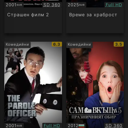
Качество:
Качество
2001
SD 360
2025
Full HD
SUB
SUB
Субтитри
Субтитри
Страшен филм 2
Време за храброст
IMDb
IMDb
6.3
3.5
Комедийни
Комедийни
рейтинг:
рейти
Качество:
Качество
2001
Full HD
2012
SD 360
SUB
Субтитри
БГ