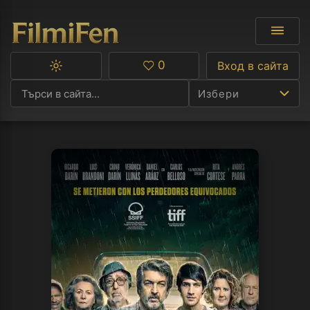
0
Вход в сайта
Превключване
Любими
между
Избери
тъмна
и
светла
тема
Ф
С
А
Р
C