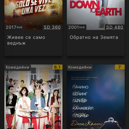
Качество:
Качество
2017
SD 360
2001
SD 480
SUB
SUB
Субтитри
Субтитри
Живее се само
Обратно на Земята
веднъж
IMDb
IMD
6.1
7
Комедийни
Комедийни
рейтинг:
рейт