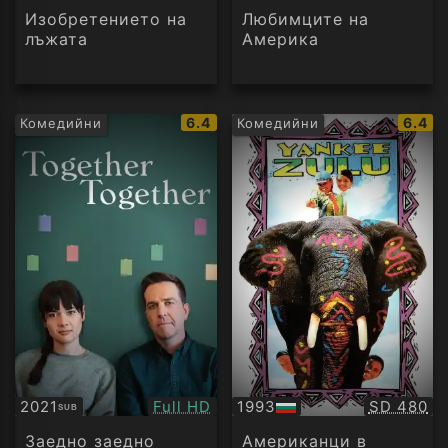
аудио
Изобретението на
Любимците на
лъжата
Америка
IMDb
IMDb
6.4
6.4
Комедийни
Комедийни
рейтинг:
рейти
Качество:
Качество
2021
Full HD
1993
SD 480
SUB
Субтитри
БГ
аудио
Заедно заедно
Американци в