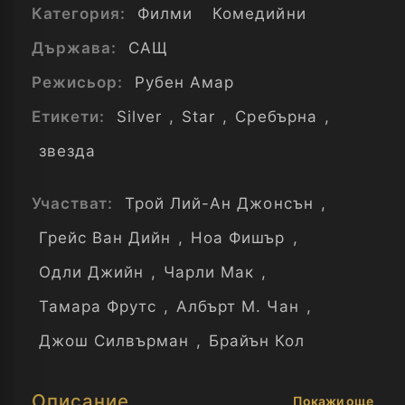
Категория:
Филми
Комедийни
Държава:
САЩ
Режисьор:
Рубен Амар
Етикети:
Silver
,
Star
,
Сребърна
,
звезда
Участват:
Трой Лий-Ан Джонсън
,
Грейс Ван Дийн
,
Ноа Фишър
,
Одли Джийн
,
Чарли Мак
,
Тамара Фрутс
,
Албърт М. Чан
,
Джош Силвърман
,
Брайън Кол
Описание
Покажи още