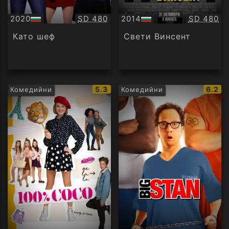
Качество:
Качество
2020
SD 480
2014
SD 480
БГ
БГ
аудио
аудио
Като шеф
Свети Винсент
IMDb
IMDb
5.3
6.2
Комедийни
Комедийни
рейтинг:
рейти