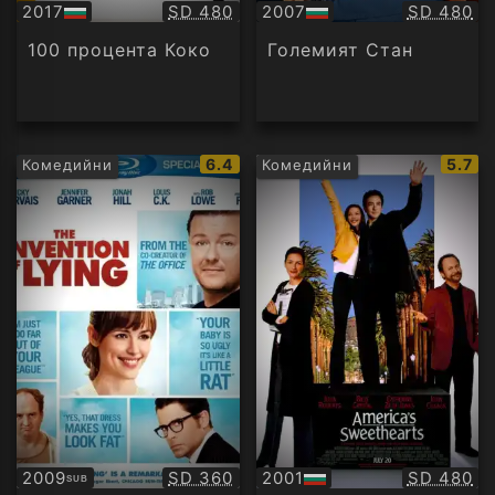
Качество:
Качество
2017
SD 480
2007
SD 480
БГ
БГ
аудио
аудио
100 процента Коко
Големият Стан
IMDb
IMDb
6.4
5.7
Комедийни
Комедийни
рейтинг:
рейти
Качество:
Качество
2009
SD 360
2001
SD 480
SUB
Субтитри
БГ