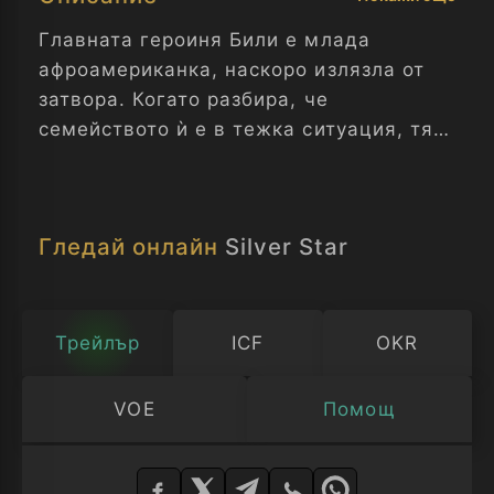
Главната героиня Били е млада
афроамериканка, наскоро излязла от
затвора. Когато разбира, че
семейството ѝ е в тежка ситуация, тя
решава да обере банка, за да им
помогне. Обирът се проваля и тя взема
за заложничка 18-годишната бременна
Гледай онлайн
Silver Star
Франи. Двете тръгват на напрегнато
бягство през Америка, като постепенно
между тях се създава необичайна
връзка.
Трейлър
ICF
OKR
VOE
Помощ
Изберете
плейър