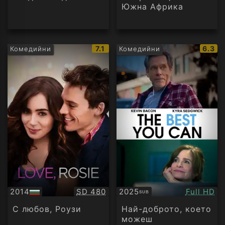
Южна Африка
IMDb
IMDb
7.1
6.3
Комедийни
Комедийни
рейтинг:
рейти
Качество:
Качество
2014
SD 480
2025
Full HD
SUB
БГ
Субтитри
аудио
С любов, Роузи
Най-доброто, което
можеш