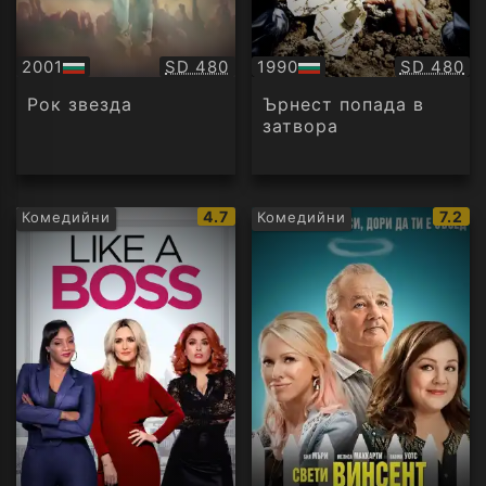
Качество:
Качество
2001
SD 480
1990
SD 480
БГ
БГ
аудио
аудио
Рок звезда
Ърнест попада в
затвора
IMDb
IMDb
4.7
7.2
Комедийни
Комедийни
рейтинг:
рейти