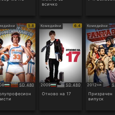
всичко
IMDb
IMDb
5.8
6.4
медийни
Комедийни
Комедийни
рейтинг:
рейтинг:
Качество:
Качество:
К
08
SD 480
2009
SD 480
2012
S
SUB
БГ
Субтитри
дио
аудио
олупрофесион
Отново на 17
Призрачен
листи
випуск