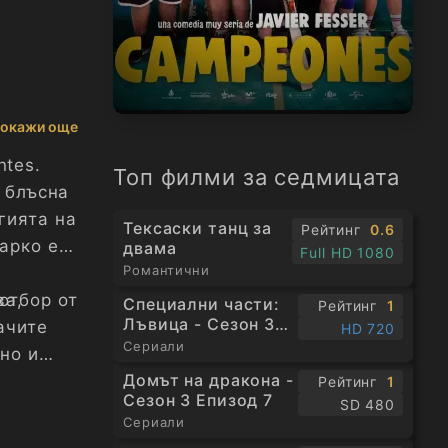
окажи още
ntes.
Топ филми за седмицата
о блъсна
гията на
Тексаски танц за
Рейтинг
0.6
арко е
двама
Full HD 1080
Романтични
отбор от
ва,
Специални части:
Рейтинг
1
Лъвица - Сезон 3
ачите
HD 720
Епизод 1
Сериали
но и
Домът на дракона -
и три
Рейтинг
1
Сезон 3 Епизод 7
SD 480
Сериали