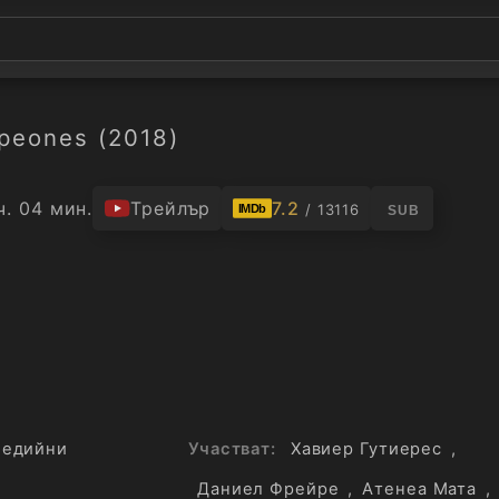
eones (2018)
ч. 04 мин.
Трейлър
7.2
/ 13116
IMDb
SUB
медийни
Участват:
Хавиер Гутиерес
,
Даниел Фрейре
,
Атенеа Мата
,