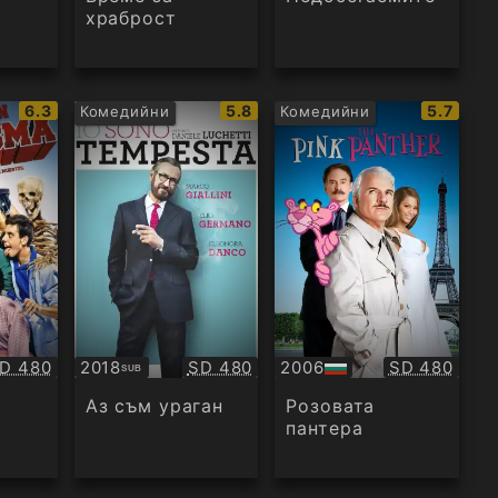
храброст
IMDb
IMDb
IMDb
6.3
5.8
5.7
Комедийни
Комедийни
рейтинг:
рейтинг:
рейтинг
ачество:
Качество:
Качество:
D 480
2018
SD 480
2006
SD 480
SUB
Субтитри
БГ
аудио
Аз съм ураган
Розовата
пантера