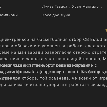
р
Луиза Гаваса
,
Хуан Маргало
,
Шампиони
Хосе дьо Луна
П
ник-треньор на баскетболния отбор CB Estudia
 лоши обноски и е уволнен от работа, след кат
реме на мач заради разногласия относно страте
фира пиян в задната част на полицейска кола, М
а две години затвор, или деветдесет дни
се оплаква от треньорството на играчите с
уд под формата на треньорство на Los Amigos, 
и ги subnormales (под нормалното). Въпреки то
ждания.
 тренира отбора, той осъзнава, че всеки от игр
д и са изключително упорити в работата си заед
мът постига огромен успех в Испания, печелейк
телно за най-добър филм).