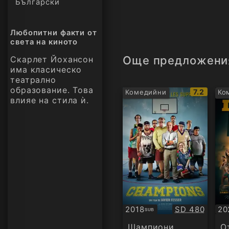
Български
Любопитни факти от
света на киното
Още предложени
Скарлет Йохансон
има класическо
театрално
образование. Това
IMDb
7.2
Комедийни
Ко
влияе на стила ѝ.
рейтинг:
Качество:
2018
SD 480
20
SUB
Субтитри
Су
Шампиони
О