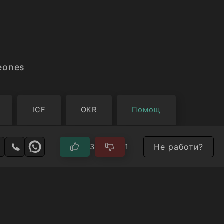
eones
ICF
OKR
Помощ
Не работи?
3
1