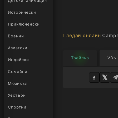
Детски, анимация
Исторически
Приключенски
Гледай онлайн
Camp
Военни
Азиатски
Трейлър
VDN
Индийски
Изберете
Семейни
плейър
Мюзикъл
Уестърн
Спортни