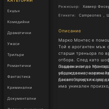
КАТЕГОРИИ
Режисьор:
Хавиер Фесе
Екшън
Етикети:
Campeones
,
Комедийни
Описание
Драматични
Марко Монтес е помощ
Ужаси
Той е арогантен мъж с
старши треньора по в
Трилъри
онлайн
отбора. След като шо
Романтични
осъден или да прекар
Първоначално Монтес 
общественополезен тр
увреждания, наричайк
Фантастика
баскетболисти с увре
докато продължава да
има уникален произхо
Криминални
играта си добре. Фил
Документални
награди „Гоя“ (включи