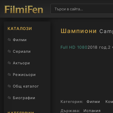
КАТАЛОЗИ
Шампиони
Camp
📂
Филми
Full HD 1080
2018 год.
2 
📂
Сериали
📂
Актьори
📂
Режисьори
📂
Общ каталог
📂
Биографии
Категория:
Филми
Ко
Държава:
Испания